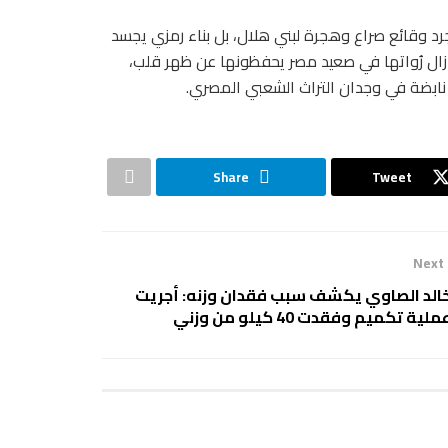
مجرد وقائع صراع وهجرة لبني هلال، بل بناء رمزي يجسد
 زال رُواتها في صعيد مصر يحفظونها عن ظهر قلب،
ة نابضة في وجدان التراث الشعبي المصري.
Share
Tweet
Next
الد الصاوي يكشف سبب فقدان وزنه: أجريت
ملية تكميم وفقدت 40 كيلو من وزني