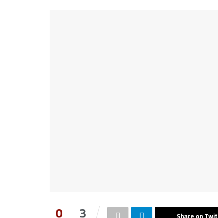
0
3
Share on Twit