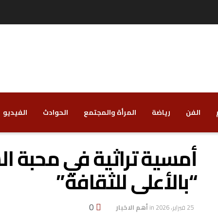
الفن
رياضة
‏المرأة والمجتمع
‏الحوادث
‏الفيديو
أمسية تراثية في محبة الس
“بالأعلى للثقافة”
0
25 فبراير، 2026
in
أهم الاخبار