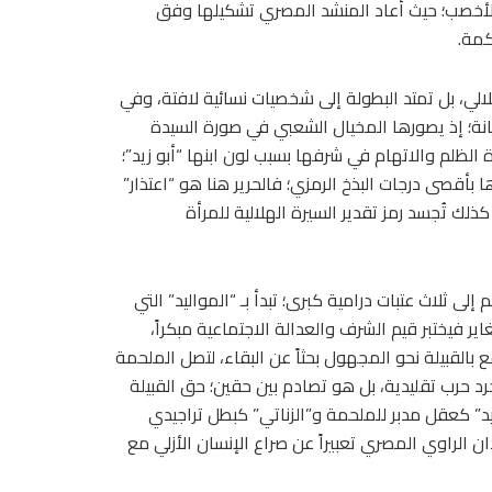
 الأخصب؛ حيث أعاد المنشد المصري تشكيلها وفق
كمة.
الي، بل تمتد البطولة إلى شخصيات نسائية لافتة، وفي
انة؛ إذ يصورها المخيال الشعبي في صورة السيدة
 الظلم والاتهام في شرفها بسبب لون ابنها “أبو زيد”؛
بأقصى درجات البذخ الرمزي؛ فالحرير هنا هو “اعتذار”
ذلك تُجسد رمز تقدير السيرة الهلالية للمرأة
م إلى ثلاث عتبات درامية كبرى؛ تبدأ بـ “المواليد” التي
ر فيختبر قيم الشرف والعدالة الاجتماعية مبكراً،
ع بالقبيلة نحو المجهول بحثاً عن البقاء، لتصل الملحمة
رد حرب تقليدية، بل هو تصادم بين حقين؛ حق القبيلة
د” كعقل مدبر للملحمة و”الزناتي” كبطل تراجيدي
لراوي المصري تعبيراً عن صراع الإنسان الأزلي مع