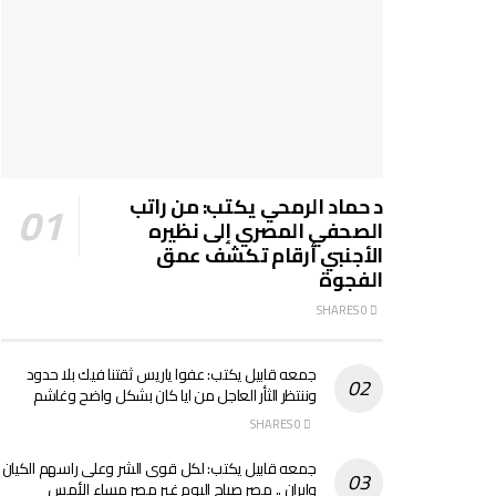
د حماد الرمحي يكتب: من راتب
الصحفي المصري إلى نظيره
الأجنبي أرقام تكشف عمق
الفجوة
0 SHARES
جمعه قابيل يكتب: عفوا ياريس ثقتنا فيك بلا حدود
وننتظر الثأر العاجل من ايا كان بشكل واضح وغاشم
0 SHARES
جمعه قابيل يكتب: لكل قوى الشر وعلى راسهم الكيان
وايران .. مصر صباح اليوم غير مصر مساء الأمس