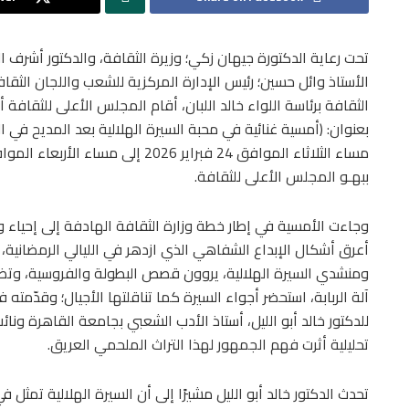
تحت رعاية الدكتورة جيهان زكي؛ وزيرة الثقافة، والدكتور أشرف ا
الأستاذ وائل حسين؛ رئيس الإدارة المركزية للشعب واللجان الثقا
الثقافة برئاسة اللواء خالد اللبان، أقام المجلس الأعلى للثقافة 
بعنوان: (أمسية غنائية في محبة السيرة الهلالية بعد المديح في 
ببهـو المجلس الأعلى للثقافة.
وجاءت الأمسية في إطار خطة وزارة الثقافة الهادفة إلى إحياء
أعرق أشكال الإبداع الشفاهي الذي ازدهر في الليالي الرمضانية،
ومنشدي السيرة الهلالية، يروون قصص البطولة والفروسية، وتضمّن ب
آلة الربابة، استحضر أجواء السيرة كما تناقلتها الأجيال؛ وقدّ
للدكتور خالد أبو الليل، أستاذ الأدب الشعبي بجامعة القاهرة ونا
تحليلية أثرت فهم الجمهور لهذا التراث الملحمي العريق.
تحدث الدكتور خالد أبو الليل مشيرًا إلى أن السيرة الهلالية تمث