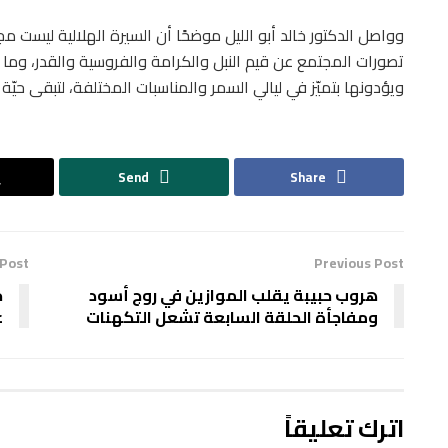
وواصل الدكتور خالد أبو الليل موضحًا أن السيرة الهلالية ليست 
تصورات المجتمع عن قيم النبل والكرامة والفروسية والقدر، وما
ويؤدونها بتميّز في ليالي السمر والمناسبات المختلفة، لتبقى حيّ
Send
Share
 Post
Previous Post
هروب حبيبة يقلب الموازين في روج أسود
خ
ومفاجأة الحلقة السابعة تشعل التكهنات
ع
اترك تعليقاً