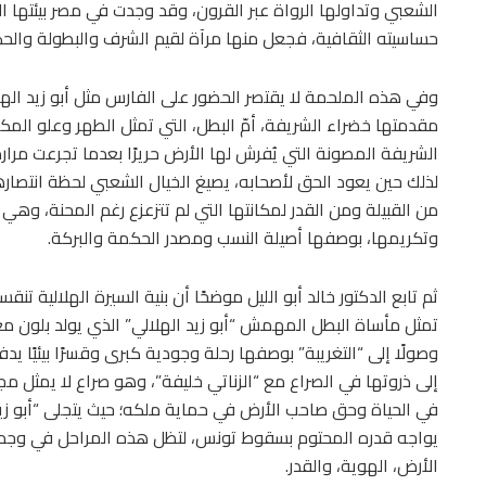
الشعبي وتداولها الرواة عبر القرون، وقد وجدت في مصر بيئتها
حساسيته الثقافية، فجعل منها مرآة لقيم الشرف والبطولة والح
وفي هذه الملحمة لا يقتصر الحضور على الفارس مثل أبو زيد الهل
مقدمتها خضراء الشريفة، أمّ البطل، التي تمثل الطهر وعلو المك
الشريفة المصونة التي يُفرش لها الأرض حريرًا بعدما تجرعت مرارة
لذلك حين يعود الحق لأصحابه، يصيغ الخيال الشعبي لحظة انتصارها 
من القبيلة ومن القدر لمكانتها التي لم تتزعزع رغم المحنة، وهي ك
وتكريمها، بوصفها أصيلة النسب ومصدر الحكمة والبركة.
ثم تابع الدكتور خالد أبو الليل موضحًا أن بنية السيرة الهلالية تنقس
تمثل مأساة البطل المهمش “أبو زيد الهلالي” الذي يولد بلون مغاي
وصولًا إلى “التغريبة” بوصفها رحلة وجودية كبرى وقسرًا بيئيًا يدف
إلى ذروتها في الصراع مع “الزناتي خليفة”، وهو صراع لا يمثل مج
في الحياة وحق صاحب الأرض في حماية ملكه؛ حيث يتجلى “أبو زي
يواجه قدره المحتوم بسقوط تونس، لتظل هذه المراحل في وجدان ا
الأرض، الهوية، والقدر.