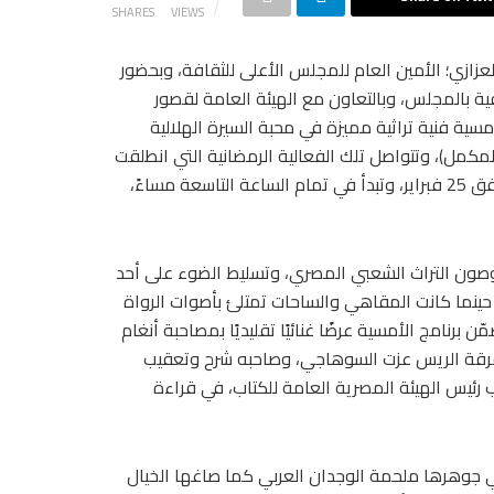
SHARES
VIEWS
لعزازي؛ الأمين العام للمجلس الأعلى للثقافة، وبحضور
فية بالمجلس، وبالتعاون مع الهيئة العامة لقصور
أمسية فنية تراثية مميزة في محبة السيرة الهلالية
المكمل)، وتتواصل تلك الفعالية الرمضانية التي انطلقت
مساء الثلاثاء الموافق 24 فبراير 2026 إلى مساء الأربعاء الموافق 25 فبراير، وتبدأ في تمام الساعة التاسعة مساءً،
 وصون التراث الشعبي المصري، وتسليط الضوء على أحد
 حينما كانت المقاهي والساحات تمتلئ بأصوات الرواة
رنامج الأمسية عرضًا غنائيًا تقليديًا بمصاحبة أنغام
مته فرقة الريس عزت السوهاجي، وصاحبه شرح وتعقيب
ئب رئيس الهيئة المصرية العامة للكتاب، في قراءة
ل في جوهرها ملحمة الوجدان العربي كما صاغها الخيال