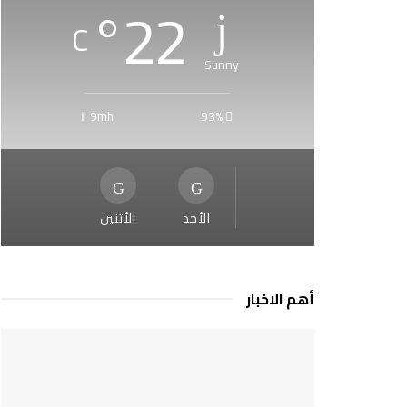
°
22
C
Sunny
9mh
93%
الأحد
الأثنين
أهم الاخبار