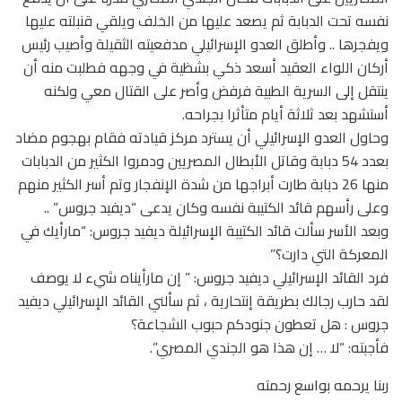
نفسه تحت الدبابة ثم يصعد عليها من الخلف ويلقي قنبلته عليها
ويفجرها .. وأطلق العدو الإسرائيلي مدفعيته الثقيلة وأصيب رئيس
أركان اللواء العقيد أسعد ذكي بشظية في وجهه فطلبت منه أن
ينتقل إلى السرية الطبية فرفض وأصر على القتال معي ولكنه
أستشهد بعد ثلاثة أيام متأثرا بجراحه.
وحاول العدو الإسرائيلي أن يسترد مركز قيادته فقام بهجوم مضاد
بعدد 54 دبابة وقاتل الأبطال المصريين ودمروا الكثير من الدبابات
منها 26 دبابة طارت أبراجها من شدة الإنفجار وتم أسر الكثير منهم
وعلى رأسهم قائد الكتيبة نفسه وكان يدعى “ديفيد جروس” ..
وبعد الأسر سألت قائد الكتيبة الإسرائيلة ديفيد جروس: “مارأيك في
المعركة التي دارت؟”
فرد القائد الإسرائيلي ديفيد جروس: ” إن مارأيناه شيء لا يوصف
لقد حارب رجالك بطريقة إنتحارية ، ثم سألني القائد الإسرائيلي ديفيد
جروس : هل تعطون جنودكم حبوب الشجاعة؟
فأجبته: “لا … إن هذا هو الجندي المصري”.
ربنا يرحمه بواسع رحمته