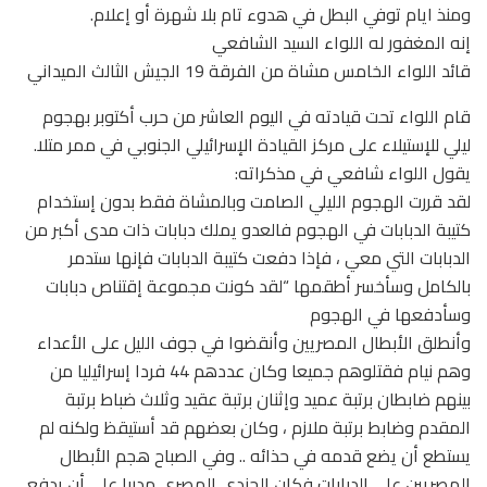
ومنذ ايام توفي البطل في هدوء تام بلا شهرة أو إعلام.
إنه المغفور له اللواء السيد الشافعي
قائد اللواء الخامس مشاة من الفرقة 19 الجيش الثالث الميداني
قام اللواء تحت قيادته في اليوم العاشر من حرب أكتوبر بهجوم
ليلي للإستيلاء على مركز القيادة الإسرائيلي الجنوبي في ممر متلا.
يقول اللواء شافعي في مذكراته:
لقد قررت الهجوم الليلي الصامت وبالمشاة فقط بدون إستخدام
كتيبة الدبابات في الهجوم فالعدو يملك دبابات ذات مدى أكبر من
الدبابات التي معي ، فإذا دفعت كتيبة الدبابات فإنها ستدمر
بالكامل وسأخسر أطقمها “لقد كونت مجموعة إقتناص دبابات
وسأدفعها في الهجوم
وأنطلق الأبطال المصريين وأنقضوا في جوف الليل على الأعداء
وهم نيام فقتلوهم جميعا وكان عددهم 44 فردا إسرائيليا من
بينهم ضابطان برتبة عميد وإثنان برتبة عقيد وثلاث ضباط برتبة
المقدم وضابط برتبة ملازم ، وكان بعضهم قد أستيقظ ولكنه لم
يستطع أن يضع قدمه في حذائه .. وفي الصباح هجم الأبطال
المصريين على الدبابات فكان الجندي المصري مدربا على أن يدفع