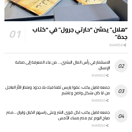
“هلال” يدشن “حارتي جرول” في “كتاب
جدة”
0 SHARES
الاستثمار في رأس المال البشري… من بناء المعرفة إلى صناعة
الإنسان.
0 SHARES
جمعه قابيل يكتب: عفوا ياريس ثقتنا فيك بلا حدود وننتظر الثأر العاجل
من ايا كان بشكل واضح وغاشم
0 SHARES
جمعه قابيل يكتب: لكل قوى الشر وعلى راسهم الكيان وايران .. مصر
صباح اليوم غير مصر مساء الأمس
0 SHARES