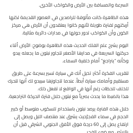
السرعة والمسافة بين الأرض والكواكب الأخرى.
هذه الظاهرة كانت مألوفة للراصدين في العصور القديمة لكنها
أربكتهم لفترة طويلة لأنهم كانوا يعتقدون أن الأرض هي مركز
الكون وأن الكواكب تدور حولها في مدارات دائرية مثالية.
اليوم يشرح علم الفلك الحديث هذه الظاهرة بوضوح: الأرض أثناء
حركتها السريعة في مدارها الأصغر تتجاور نبتون ما يجعله يبدو
وكأنه “يتراجع” أمام خلفية السماء.
لتقريب الفكرة أكثر: تخيل أنك في سيارة تسير بسرعة على طريق
مستقيم وأمامك سيارة أبطأ. عندما تتجاوزها سيبدو لك أنها تتحرك
للخلف للحظات رغم أنها في الواقع لا تفعل ذلك.
هذا بالضبط ما يحدث بصرياً مع نبتون خلال فترة الحركة التراجعية.
خلال هذه الفترة يرصد نبتون باستخدام تلسكوب متوسط أو كبير
الحجم في سماء الفجرًحيث يشرق عند منتصف الليل ويصل إلى
ارتفاع يصل إلى 60 درجة فوق الأفق الجنوبي الشرقي قبل أن
يتلاشى مع ضوء الفجر.