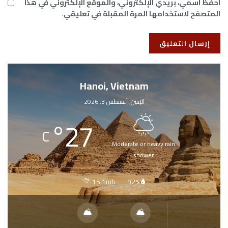
احفظ اسمي، بريدي الإلكتروني، والموقع الإلكتروني في هذا
المتصفح لاستخدامها المرة المقبلة في تعليقي.
Hanoi, Vietnam
الإثنين, أغسطس 3, 2026
°
27
C
Moderate or heavy rain
shower
15.1mh
92%