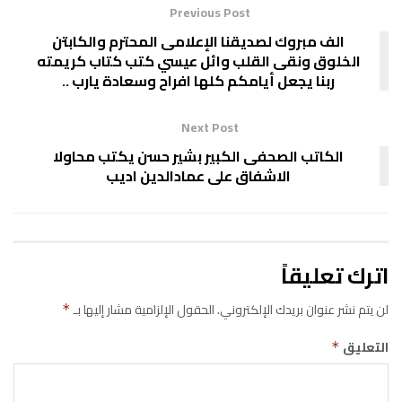
Previous Post
الف مبروك لصديقنا الإعلامى المحترم والكابتن
الخلوق ونقى القلب وائل عيسي كتب كتاب كريمته
ربنا يجعل أيامكم كلها افراح وسعادة يارب ..
Next Post
الكاتب الصحفى الكبير بشير حسن يكتب محاولا
الاشفاق على عمادالدين اديب
اترك تعليقاً
لن يتم نشر عنوان بريدك الإلكتروني.
الحقول الإلزامية مشار إليها بـ
*
التعليق
*