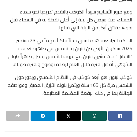
ومع مرور الأسابيع سيبدأ الكوكب بالتقدم تدريجيا نحو سماء
المساء، حيث سيصل كل ليلة إلى أعلى نقطة له في السماء قبل
نحو 4 دقائق أبكر من الليلة التي قبلها.
الحركة التراجعية هذه تسبق حدثاً فلكياً مهماً في 23 سبتمبر
2025 ستكون الأرض بين نبتون والشمس في ظاهرة تعرف بـ
“التقابل” حيث يشرق نبتون مع غروب الشمس ويظل ظاهراًً طوال
الليلًوهي أفضل فترة خلال العام لرصده بوضوح ولفترة طويلة.
كوكب نبتون هو أبعد كوكب في النظام الشمسي ويدور حول
الشمس مرة كل 165 سنة ويتميز بلونه الأزرق العميق وعواصفه
الهائلة بما في ذلك البقعة المظلمة العظيمة.