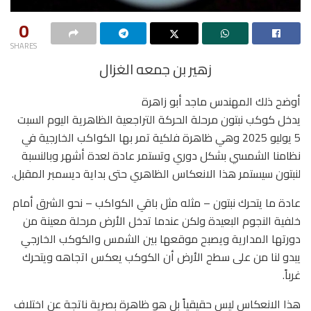
0
SHARES
زهير بن جمعه الغزال
أوضح ذلك المهندس ماجد أبو زاهرة
يدخل كوكب نبتون مرحلة الحركة التراجعية الظاهرية اليوم السبت
5 يوليو 2025 وهي ظاهرة فلكية تمر بها الكواكب الخارجية في
نظامنا الشمسي بشكل دوري وتستمر عادة لعدة أشهر وبالنسبة
لنبتون سيستمر هذا الانعكاس الظاهري حتى بداية ديسمبر المقبل.
عادة ما يتحرك نبتون – مثله مثل باقي الكواكب – نحو الشرق أمام
خلفية النجوم البعيدة ولكن عندما تدخل الأرض مرحلة معينة من
دورتها المدارية ويصبح موقعها بين الشمس والكوكب الخارجي
يبدو لنا من على سطح الأرض أن الكوكب يعكس اتجاهه ويتحرك
غرباً.
هذا الانعكاس ليس حقيقياً بل هو ظاهرة بصرية ناتجة عن اختلاف