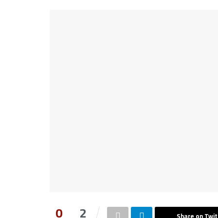
0
2
Share on Twit