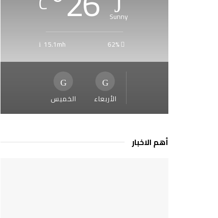
°
26
C
Sunny
15.1mh
62%
الأربعاء
الخميس
أهم الاخبار