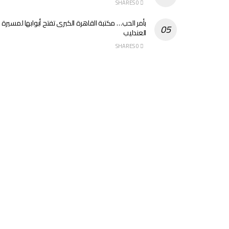
0 SHARES
بأمر الحب… مكتبة القاهرة الكبرى تفتح أبوابها لمسيرة
العندليب
0 SHARES