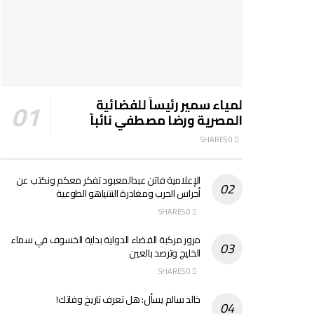
لمياء سمير رئيساً للفضائية
المصرية ورضا مصطفي نائباً
0 SHARES
الإعلامية فاتن عبدالمعبود تفكر معكم ونكتب عن
أجراس الحرب ومغادرة النتنياهو الطوعية
0 SHARES
مرور مركبة الفضاء الدولية بداية الخسوف في سماء
الخليج وترصد بالعين
0 SHARES
خالد سالم يسأل: هل تعرف تاريخ وفاتك!