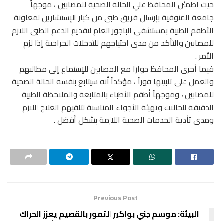
حيث اطمئن المحافظ علي الحالة الصحية للمصابين ، موجهاً
جامعة المنوفية بإرسال فريق طبى من كبار الإستشارين لمعاونة
الأطقم الطبية بمستشفى الباجور العام لتقديم الدعم الطبى اللازم
للمصابين والتأكد من مدى احتياجهم للتدخلات الجراحية إذا لزم
الأمر .
فيما أجرى المحافظ حوارا مع المصابين للإستماع إلى مطالبهم
والعمل على تلبيتها فوراً ، مؤكداً أنه سيتابع بنفسه الحالة الصحية
للمصابين ، وموجهاً أطقم الأطباء بالمتابعة والملاحظة الطبية
الدقيقة للحالات وتهيئة الأجواء المناسبة لتلقيهم العلاج اللازم
ومدى تأدية الخدمات الصحية اللازمة بشكل أفضل .
Previous Post
البيئة: موسم جني بواكير التمور بالقصيم يعزز الحراك