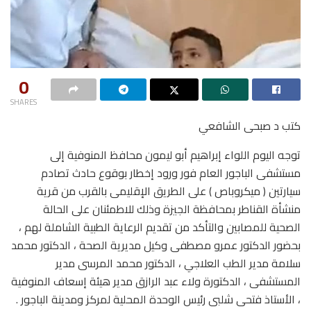
0
SHARES
كتب د صبحى الشافعي
توجه اليوم اللواء إبراهيم أبو ليمون محافظ المنوفية إلى
مستشفى الباجور العام فور ورود إخطار بوقوع حادث تصادم
سيارتين ( ميكروباص ) على الطريق الإقليمى بالقرب من قرية
منشأة القناطر بمحافظة الجيزة وذلك للاطمئنان على الحالة
الصحية للمصابين والتأكد من تقديم الرعاية الطبية الشاملة لهم ،
بحضور الدكتور عمرو مصطفى وكيل مديرية الصحة ، الدكتور محمد
سلامة مدير الطب العلاجي ، الدكتور محمد المرسى مدير
المستشفى ، الدكتورة ولاء عبد الرازق مدير هيئة إسعاف المنوفية
، الأستاذ فتحى شلبى رئيس الوحدة المحلية لمركز ومدينة الباجور .