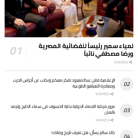
لمياء سمير رئيساً للفضائية المصرية
ورضا مصطفي نائباً
0 SHARES
الإعلامية فاتن عبدالمعبود تفكر معكم ونكتب عن أجراس الحرب
ومغادرة النتنياهو الطوعية
0 SHARES
مرور مركبة الفضاء الدولية بداية الخسوف في سماء الخليج وترصد
بالعين
0 SHARES
خالد سالم يسأل: هل تعرف تاريخ وفاتك!