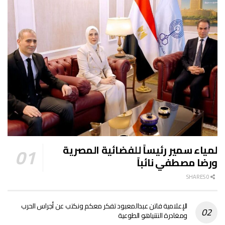
لمياء سمير رئيساً للفضائية المصرية
ورضا مصطفي نائباً
0 SHARES
الإعلامية فاتن عبدالمعبود تفكر معكم ونكتب عن أجراس الحرب
ومغادرة النتنياهو الطوعية