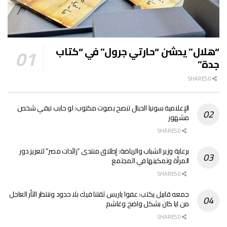
“هلال” يدشن “حارتي جرول” في “كتاب
جدة”
0 SHARES
الإعلامية سونيا الحبال تنصح بصوت مكتوب: لو حابب تبقي شخص
مشهور
0 SHARES
برعاية وزير الشباب والرياضة: إطلاق منتدى “رائدات مصر” لتعزيز دور
المرأة وتمكينها في المجتمع
0 SHARES
جمعه قابيل يكتب: عفوا ياريس ثقتنا فيك بلا حدود وننتظر الثأر العاجل
من ايا كان بشكل واضح وغاشم
0 SHARES