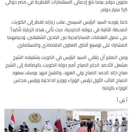
مليون دولار، بينما بلغ إجمالي الاستثمارات القطرية في مصر حوالي
5ر5 مليار دولار.
كما يتوجه السيد الرئيس السيسي عقب زيارته لقطر إلى الكويت،
المحطة الثانية في جولته الخليجية، حيث تأتي هذه الزيارة تأكيداً
على عمق العلاقات الاستراتيجية بين البلدين الشقيقين، وحرصهما
المشترك على توسيع آفاق التعاون الاقتصادي والاستثماري.
ومن المقرر أن يلتقي السيد الرئيس في الكويت بشقيقه الشيخ
مشعل الأحمد الجابر الصباح أمير دولة الكويت، بالإضافة إلى الشيخ
صباح خالد الحمد الصباح ولي العهد، والشيخ فهد يوسف سعود
الصباح النائب الأول لرئيس الوزراء ووزير الداخلية ورئيس مجلس
الوزراء بالإنابة
أ ش أ