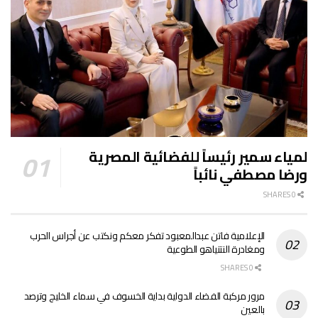
لمياء سمير رئيساً للفضائية المصرية
ورضا مصطفي نائباً
0 SHARES
الإعلامية فاتن عبدالمعبود تفكر معكم ونكتب عن أجراس الحرب
ومغادرة النتنياهو الطوعية
0 SHARES
مرور مركبة الفضاء الدولية بداية الخسوف في سماء الخليج وترصد
بالعين