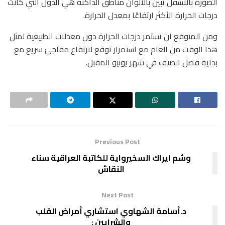
‏الصورة بالاسفل تبين بالألوان مناطق الداكنه هي الدول التي كانت
درجات الحرارة الأكثر ارتفاعًا بمعدل الحرارة.
‏⁧‫ومن المتوقع ان تستمر درجات الحرارة دون معدلات الطبيعية لمثل
هذا الوقت من العام مع استمرار توقع لارتفاع مفاجئ سريع مع
بداية فصل الصيف في شهر يونيو المقبل.
Previous Post
وشم ايراك السخيرواية للكاتبة العراقية سناء
النقاش
Next Post
د.أسامة الشهاوي استشاري أمراض القلب
والشرايين :