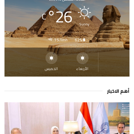
°
26
C
Sunny
15.1mh
62%
الأربعاء
الخميس
أهم الاخبار