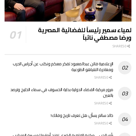
لمياء سمير رئيساً للفضائية المصرية
ورضا مصطفي نائباً
0 SHARES
الإعلامية فاتن عبدالمعبود تفكر معكم ونكتب عن أجراس الحرب
ومغادرة النتنياهو الطوعية
0 SHARES
مرور مركبة الفضاء الدولية بداية الخسوف في سماء الخليج وترصد
بالعين
0 SHARES
خالد سالم يسأل: هل تعرف تاريخ وفاتك!
0 SHARES
بأمر الحب… مكتبة القاهرة الكبرى تفتح أبوابها لمسيرة العندليب