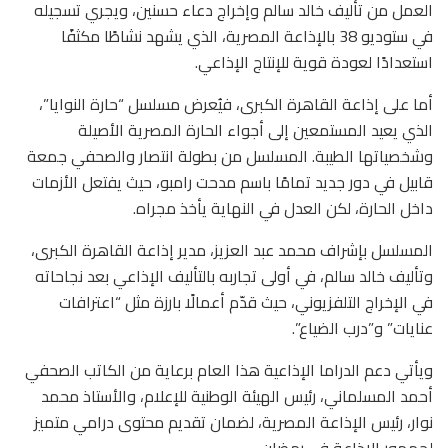
العمل من تأليف خالد سالم وإخراج دعاء حسنين، ويجري تسجيله
في ستوديو 38 بالإذاعة المصرية، الذي يشهد نشاطًا مكثفًا
استعدادًا لعودة قوية للإنتاج الإذاعي.
أما على إذاعة القاهرة الكبرى، فيُعرض مسلسل “حارة النوايا”،
الذي يعيد المستمعين إلى أجواء الحارة المصرية الأصيلة
وشخصياتها الطيبة. المسلسل من بطولة انتصار والصحفي جمعة
قابيل في دور جديد تمامًا باسم مدحت رامبو، حيث يفتعل الأزمات
داخل الحارة، لكن العدل في النهاية يأخذ مجراه.
المسلسل بإشراف محمد عبد العزيز، مدير إذاعة القاهرة الكبرى،
وتأليف خالد سالم، في أولى تجاربه بالتأليف الإذاعي بعد نجاحاته
في الإخراج التلفزيوني، حيث قدّم أعمالًا بارزة مثل “اعترافات
عنايات” و”درب الضياع”.
ويأتي دعم الدراما الإذاعية هذا العام برعاية من الكاتب الصحفي
أحمد المسلماني، رئيس الهيئة الوطنية للإعلام، والأستاذ محمد
نوار، رئيس الإذاعة المصرية، لضمان تقديم محتوى درامي متميز
لجمهور الإذاعة في رمضان.