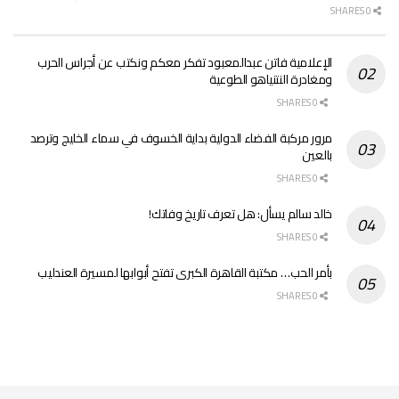
0 SHARES
الإعلامية فاتن عبدالمعبود تفكر معكم ونكتب عن أجراس الحرب
ومغادرة النتنياهو الطوعية
0 SHARES
مرور مركبة الفضاء الدولية بداية الخسوف في سماء الخليج وترصد
بالعين
0 SHARES
خالد سالم يسأل: هل تعرف تاريخ وفاتك!
0 SHARES
بأمر الحب… مكتبة القاهرة الكبرى تفتح أبوابها لمسيرة العندليب
0 SHARES