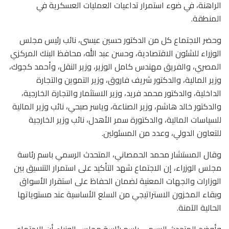
الراهنة، في ضوء استمرار تداعيات العمليات العسكرية في
المنطقة.
وحضر الاجتماع كل من الدكتور حسين عيسى، نائب رئيس مجلس
الوزراء للشئون الاقتصادية، وحسن عبد الله، محافظ البنك المركزي
المصري، والفريق مهندس كامل الوزير، وزير النقل، وأحمد كجوك،
وزير المالية، والدكتور شريف فاروق، وزير التموين والتجارة
الداخلية، والدكتور محمد فريد، وزير الاستثمار والتجارة الخارجية،
والدكتور خالد هاشم، وزير الصناعة، وياسر صبحي، نائب وزير المالية
للسياسات المالية، والدكتورة سمر الأهدل، نائب وزير الخارجية
للتعاون الدولي، وعدد من المسئولين.
وقال المستشار محمد الحمصاني، المتحدث الرسمي باسم رئاسة
مجلس الوزراء، إن الاجتماع شهد التأكيد على استمرار التنسيق بين
الوزارات والجهات المعنية لضمان الحفاظ على استقرار الأسواق
وبقاء المخزون الاستراتيجي من السلع الأساسية عند مستوياتها
الحالية الآمنة.
وأوضح المتحدث الرسمي باسم رئاسة مجلس الوزراء أن الاجتماع