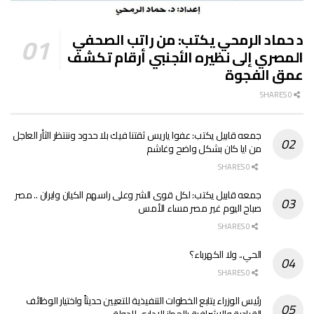
د حماد الرمحي يكتب: من راتب الصحفي
المصري إلى نظيره الأجنبي أرقام تكشف
عمق الفجوة
0 SHARES
جمعه قابيل يكتب: عفوا ياريس ثقتنا فيك بلا حدود وننتظر الثأر العاجل
من ايا كان بشكل واضح وغاشم
0 SHARES
جمعه قابيل يكتب: لكل قوى الشر وعلى راسهم الكيان وايران .. مصر
صباح اليوم غير مصر مساء الأمس
0 SHARES
الحي.. ولا الكهرباء؟
0 SHARES
رئيس الوزراء يتابع الخطوات التنفيذية للتعيين حديثاً واختيار الوظائف
القيادية والإشرافية بالجهاز الإداري للدولة