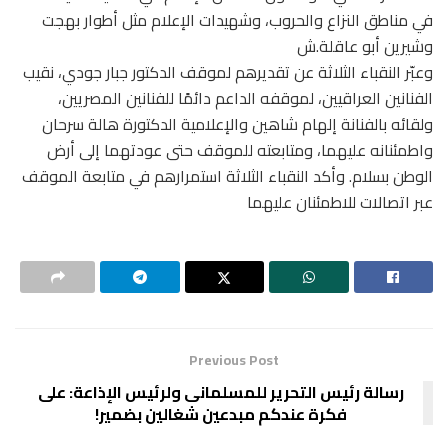
في مناطق النزاع والحروب، وشهيدات الإعلام مثل أطوار بهجت
وشيرين أبو عاقلة.ش
وعبّر النقباء الثلاثة عن تقديرهم لموقف الدكتور جبار جودي، نقيب
الفنانين العراقيين، لموقفه الداعم دائمًا للفنانين المصريين،
ولقائه بالفنانة إلهام شاهين والإعلامية الدكتورة هالة سرحان
واطمئنانه عليهما، ومتابعته للموقف حتى عودتهما إلى أرض
الوطن بسلام. وأكد النقباء الثلاثة استمرارهم في متابعة الموقف
عبر اتصالات للاطمئنان عليهما
Previous Post
رسالة رئيس التحرير للمسلمانى ولرئيس الإذاعة: على
فكرة عندكم مبدعين شغالين بضمير!