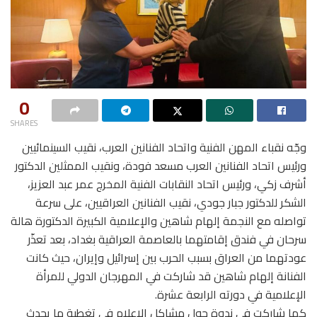
0
SHARES
وجّه نقباء المهن الفنية واتحاد الفنانين العرب، نقيب السينمائيين
ورئيس اتحاد الفنانين العرب مسعد فودة، ونقيب الممثلين الدكتور
أشرف زكي، ورئيس اتحاد النقابات الفنية المخرج عمر عبد العزيز،
الشكر للدكتور جبار جودي، نقيب الفنانين العراقيين، على سرعة
تواصله مع النجمة إلهام شاهين والإعلامية الكبيرة الدكتورة هالة
سرحان في فندق إقامتهما بالعاصمة العراقية بغداد، بعد تعذّر
عودتهما من العراق بسبب الحرب بين إسرائيل وإيران، حيث كانت
الفنانة إلهام شاهين قد شاركت في المهرجان الدولي للمرأة
الإعلامية في دورته الرابعة عشرة.
كما شاركت في ندوة حول مشاكل الإعلام في تغطية ما يحدث