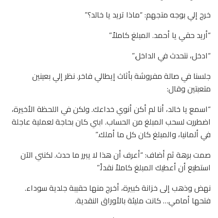
خرج إلي بوجه متجهم: “ماذا تريد يا خالد؟”
“أريد حقي يا أحمد. المبلغ كاملاً.”
“ادخل، نتحدث في الداخل.”
جلسنا في صالة مفروشة بأثاث إيطالي فاخر. نظر إلي بعينين
متعبتين وقال:
“اسمع يا خالد، أنا لم أكن أنوي خداعك. ولكن في اللحظة الأخيرة،
اضطررت لسحب المبلغ من الحساب. ابني كان بحاجة لعملية عاجلة
في ألمانيا، والمبلغ كان كل ما أملك.”
صمت برهة ثم أضاف: “أعرف أن هذا لا يبرر ما حدث. لكنني الآن
استطيع أن أعطيك المبلغ كاملاً نقداً.”
نهض وذهب إلى خزانة كبيرة، أخرج منها حقيبة جلدية سوداء.
فتحها أمامي… كانت مليئة بالأوراق النقدية.