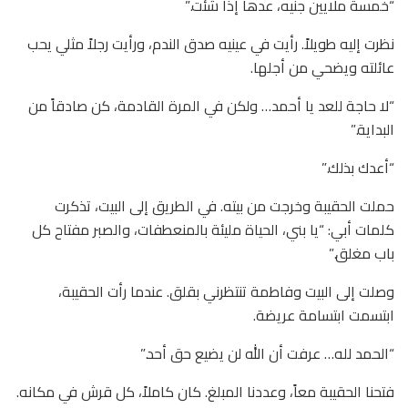
“خمسة ملايين جنيه، عدها إذا شئت.”
نظرت إليه طويلاً. رأيت في عينيه صدق الندم، ورأيت رجلاً مثلي يحب
عائلته ويضحي من أجلها.
“لا حاجة للعد يا أحمد… ولكن في المرة القادمة، كن صادقاً من
البداية.”
“أعدك بذلك.”
حملت الحقيبة وخرجت من بيته. في الطريق إلى البيت، تذكرت
كلمات أبي: “يا بني، الحياة مليئة بالمنعطفات، والصبر مفتاح كل
باب مغلق.”
وصلت إلى البيت وفاطمة تنتظرني بقلق. عندما رأت الحقيبة،
ابتسمت ابتسامة عريضة.
“الحمد لله… عرفت أن الله لن يضيع حق أحد.”
فتحنا الحقيبة معاً، وعددنا المبلغ. كان كاملاً، كل قرش في مكانه.