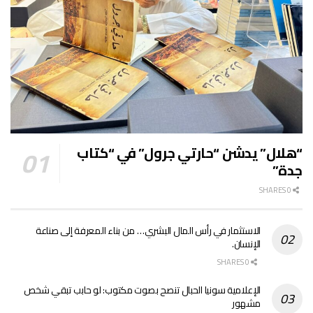
“هلال” يدشن “حارتي جرول” في “كتاب
جدة”
0 SHARES
الاستثمار في رأس المال البشري… من بناء المعرفة إلى صناعة
الإنسان.
0 SHARES
الإعلامية سونيا الحبال تنصح بصوت مكتوب: لو حابب تبقي شخص
مشهور