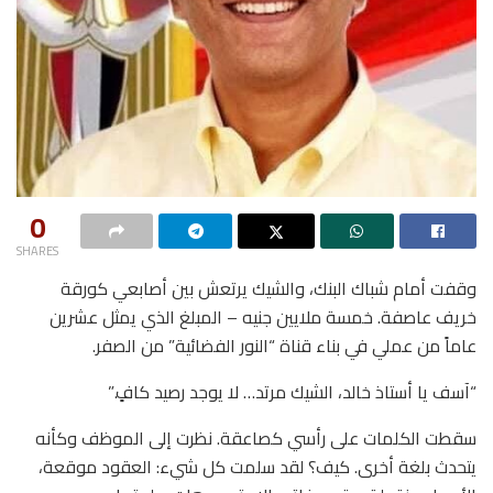
0
SHARES
وقفت أمام شباك البنك، والشيك يرتعش بين أصابعي كورقة
خريف عاصفة. خمسة ملايين جنيه – المبلغ الذي يمثل عشرين
عاماً من عملي في بناء قناة “النور الفضائية” من الصفر.
“آسف يا أستاذ خالد، الشيك مرتد… لا يوجد رصيد كافٍ.”
سقطت الكلمات على رأسي كصاعقة. نظرت إلى الموظف وكأنه
يتحدث بلغة أخرى. كيف؟ لقد سلمت كل شيء: العقود موقعة،