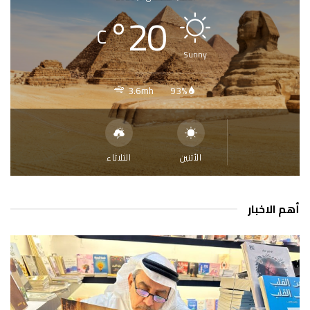
°
20
C
Sunny
3.6mh
93%
الأثنين
الثلاثاء
أهم الاخبار