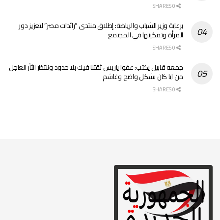
0 SHARES
برعاية وزير الشباب والرياضة: إطلاق منتدى “رائدات مصر” لتعزيز دور
المرأة وتمكينها في المجتمع
0 SHARES
جمعه قابيل يكتب: عفوا ياريس ثقتنا فيك بلا حدود وننتظر الثأر العاجل
من ايا كان بشكل واضح وغاشم
0 SHARES