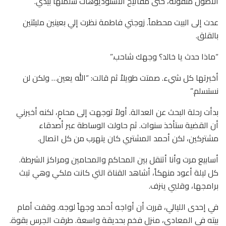
الأصول منقولة، حتى مفاتيح الاستوديوهات سلمتها بيدي.
عدت إلى البيت محطماً. زوجتي فاطمة نظرت إلي بعينين مليئتين
بالقلق.
“ماذا حدث يا خالد؟ وجهك شاحب.”
أخبرتها كل شيء. صمتت طويلاً ثم قالت: “الله يعين… ولكن لن
نستسلم.”
بدأت رحلة البحث عن العدالة. أولاً توجهت إلى محامٍ، لكنه أخبرني
أن القضية ستأخذ سنوات. ثم حاولت الوساطة عبر أصدقاء
مشتركين، لكن أحمد المشتري كان يتهرب من كل اتصال.
أسابيع مرت وأنا أتنقل بين المحاكم والمحامين ومراكز الشرطة.
كل ليلة أعود منهكاً، أشاهد القناة التي كانت ملكي وهي تبث
برامجها، وقلبي ينزف.
في إحدى الليالي، قررت أن أواجه أحمد وجهاً لوجه. وقفت أمام
بيته في المعادي، منزل فخم بحديقة واسعة. طرقت الجرس بقوة.