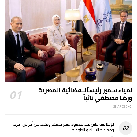
لمياء سمير رئيساً للفضائية المصرية
ورضا مصطفي نائباً
0 SHARES
الإعلامية فاتن عبدالمعبود تفكر معكم ونكتب عن أجراس الحرب
ومغادرة النتنياهو الطوعية