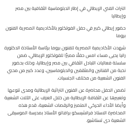
‏التراث الفني الإيطالي في إطار الدبلوماسية الثقافية بين مصر
وإيطاليا
‏حضور إيطالي كبير في حفل الفولكلور بالأكاديمية المصرية الفنون
بروما
شهدت الأكاديمية المصرية للفنون بروما برئاسة الأستاذة الدكتورة
رانيا يحيى مساء امس حفلًا مميزًا للفولكلور الإيطالي، ضمن
سلسلة فعاليات التبادل الثقافي بين مصر وإيطاليا، وذلك بحضور
نخبة من الفنانين والمثقفين والدبلوماسيين، وعدد كبير من محبي
الفنون الشعبية من مختلف الجنسيات.
تضمن الحفل محاضرة عن الفنون التراثية الإيطالية ومدى تنوعها
‏وتعبيرها عن الثقافة الإيطالية من خلال العزف على الآلات الشعبية
وأيضا الأداء الحركي المتميز والرقصات الشعبية، قدم هذه
المحاضرة الاستاذ فرانشيسكو برافاتو ‏الأستاذ بمدرسة الموسيقى
الشعبية دى تستاشيو.