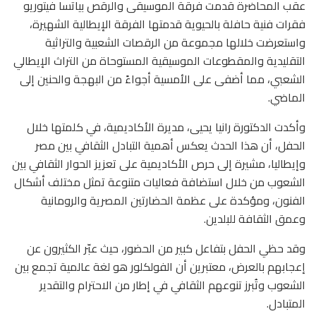
‏عقب المحاضرة قدمت فرقة الموسيقى والرقص بياتسا فيتوريو
فقرات فنية حافلة بالحيوية قدمتها الفرقة الإيطالية الشهيرة،
واستعرضت خلالها مجموعة من الرقصات الشعبية والتراثية
التقليدية والمقطوعات الموسيقية المستوحاة من التراث الإيطالي
الشعبي، مما أضفى على الأمسية أجواءً من البهجة والحنين إلى
الماضي.
وأكدت الدكتورة رانيا يحيى، مديرة الأكاديمية، في كلمتها خلال
الحفل، أن هذا الحدث يعكس أهمية التبادل الثقافي بين مصر
وإيطاليا، مشيرة إلى حرص الأكاديمية على تعزيز الحوار الثقافي بين
الشعوب من خلال استضافة فعاليات متنوعة تمثل مختلف أشكال
الفنون، ومؤكدة على عظمة الحضارتين المصرية والرومانية
وعمق الثقافة للبلدين.
وقد حظي الحفل بتفاعل كبير من الحضور، حيث عبّر الكثيرون عن
إعجابهم بالعرض، معتبرين أن الفولكلور هو لغة عالمية تجمع بين
الشعوب وتُبرز تنوعهم الثقافي في إطار من الاحترام والتقدير
المتبادل.