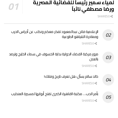
لمياء سمير رئيساً للفضائية المصرية
ورضا مصطفي نائباً
0 SHARES
الإعلامية فاتن عبدالمعبود تفكر معكم ونكتب عن أجراس الحرب
ومغادرة النتنياهو الطوعية
0 SHARES
مرور مركبة الفضاء الدولية بداية الخسوف في سماء الخليج وترصد
بالعين
0 SHARES
خالد سالم يسأل: هل تعرف تاريخ وفاتك!
0 SHARES
بأمر الحب… مكتبة القاهرة الكبرى تفتح أبوابها لمسيرة العندليب
0 SHARES