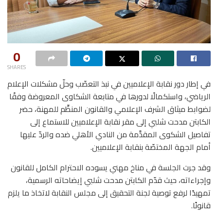
0
SHARES
في إطار دور نقابة الإعلاميين في نبذ التعصّب وحلّ مشكلات الإعلام
الرياضي، واستكمالًا لدورها في متابعة الشكاوى المعروضة وفقًا
لضوابط ميثاق الشرف الإعلامي والقانون المنظِّم للمهنة، حضر
الكابتن مدحت شلبي إلى مقر نقابة الإعلاميين للاستماع إلى
تفاصيل الشكوى المقدَّمة من النادي الأهلي ضده والردّ عليها
أمام الجهة المختصّة بنقابة الإعلاميين.
وقد جرت الجلسة في مناخ مهني يسوده الاحترام الكامل للقانون
وإجراءاته، حيث قدّم الكابتن مدحت شلبي إيضاحاته الرسمية،
تمهيدًا لرفع توصية لجنة التحقيق إلى مجلس النقابة لاتخاذ ما يلزم
قانونًا.