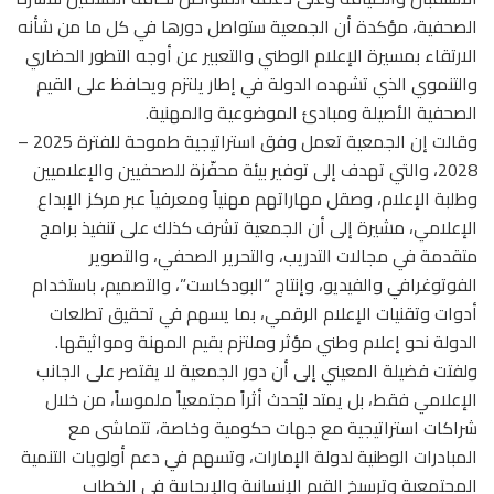
الصحفية، مؤكدة أن الجمعية ستواصل دورها في كل ما من شأنه
الارتقاء بمسيرة الإعلام الوطني والتعبير عن أوجه التطور الحضاري
والتنموي الذي تشهده الدولة في إطار يلتزم ويحافظ على القيم
الصحفية الأصيلة ومبادئ الموضوعية والمهنية.
وقالت إن الجمعية تعمل وفق استراتيجية طموحة للفترة 2025 –
2028، والتي تهدف إلى توفير بيئة محفّزة للصحفيين والإعلاميين
وطلبة الإعلام، وصقل مهاراتهم مهنياً ومعرفياً عبر مركز الإبداع
الإعلامي، مشيرة إلى أن الجمعية تشرف كذلك على تنفيذ برامج
متقدمة في مجالات التدريب، والتحرير الصحفي، والتصوير
الفوتوغرافي والفيديو، وإنتاج “البودكاست”، والتصميم، باستخدام
أدوات وتقنيات الإعلام الرقمي، بما يسهم في تحقيق تطلعات
الدولة نحو إعلام وطني مؤثر وملتزم بقيم المهنة ومواثيقها.
ولفتت فضيلة المعيني إلى أن دور الجمعية لا يقتصر على الجانب
الإعلامي فقط، بل يمتد ليُحدث أثراً مجتمعياً ملموساً، من خلال
شراكات استراتيجية مع جهات حكومية وخاصة، تتماشى مع
المبادرات الوطنية لدولة الإمارات، وتسهم في دعم أولويات التنمية
المجتمعية وترسيخ القيم الإنسانية والإيجابية في الخطاب