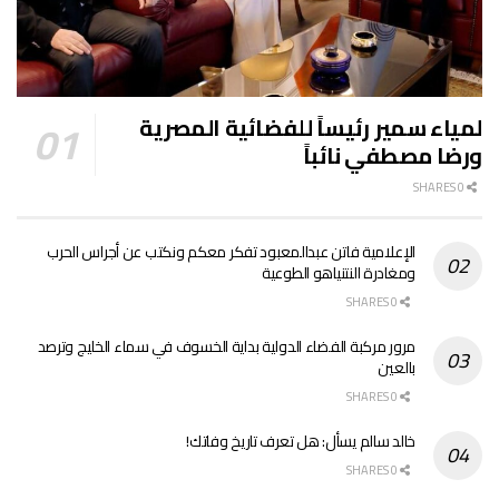
لمياء سمير رئيساً للفضائية المصرية
ورضا مصطفي نائباً
0 SHARES
الإعلامية فاتن عبدالمعبود تفكر معكم ونكتب عن أجراس الحرب
ومغادرة النتنياهو الطوعية
0 SHARES
مرور مركبة الفضاء الدولية بداية الخسوف في سماء الخليج وترصد
بالعين
0 SHARES
خالد سالم يسأل: هل تعرف تاريخ وفاتك!
0 SHARES