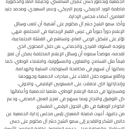
الجمعية وبحضور حسن عمران الشامسي، وحليمة الملا والدكتورة
فاطمة الورد الدرمكي، وريم البريكي، وعمر السعيدي، ومحمد جنيد
العامري أعضاء مجلس الإدارة.
وأكد سمو الشيخ حشر آل مكتوم على أهمية أن تلعب وسائل
الإعلام دوراً حيوياً في غرس القيم الإيجابية في المجتمع، فهي
تؤثر على تشكيل الوعي العام، وتساهم في التنشئة الاجتماعية،
وتوجه السلوك الفردي والجماعي، من خلال المحتوى الذي
تقدمه، موضحاً سموه أن وسائل الإعلام المختلفة يمكن أن تعزز
قيماً مثل التسامح، والتعاون، والمسؤولية، والانتماء الوطني، كما
يمكنها أن تسهم في مكافحة السلوكيات السلبية والهدامة.
واطّلع سموه خلال اللقاء على مبادرات الجمعية وجهودها
وإنجازاتها التي تحققت على المستويين الإقليمي، والدولي،
ومسيرتها في خدمة الإعلام الوطني، متمنيا للجمعية وأعضائها
كل التوفيق والنجاح وبما يسهم في تعزيز العمل الصحفي، ودعم
الكوادر الوطنية في ظل التحول الرقمي المتسارع.
من جانبها، أعربت فضيلة المعيني رئيس مجلس إدارة الجمعية عن
خالص الشكر والتقدير إلى سمو الشيخ حشر آل مكتوم على حسن
الاستقبال والضيافة وعلى دعمه المتواصل لكافة المنتمين للأسرة