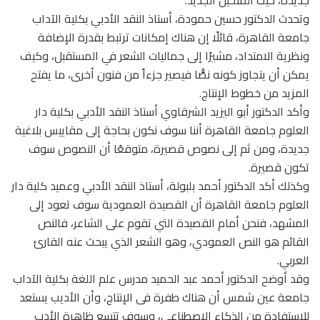
وتحدث الدكتور حسين حمودة، أستاذ النقد الأدبي بكلية الآداب
جامعة القاهرة، قائلًا إن هناك إمكانات ترتبط بقدرة الإضافة
ونظرية الامتداد، مشيرًا إلى جماليات الشعر في المستقبل، وكيف
يمكن أن يتجاوز كونه نصًّا فيصير جزءاً من فنون أخرى، ما يفتح
المزيد من خطوط الإنتاج.
وأكد الدكتور أبو اليزيد الشرقاوي أستاذ النقد الأدبي بكلية دار
العلوم جامعة القاهرة أننا سوف نكون بحاجة إلى مقاييس بلاغية
جديدة، ومن ثم إلى نصوص قصيرة، متوقعًا أن النصوص سوف
تكون قصيرة.
وكذلك أكد الدكتور أحمد بلبولة، أستاذ النقد الأدبي وعميد كلية دار
العلوم جامعة القاهرة أن القصيدة العمودية سوف تعود إلى
المشهد، فنحن أمام القصيدة التي تقوم على الشاعر، فالنص
القائم هو النص العمودي، وهو الشعر الذي يبحث عنه القارئ
العربي.
وقد أوضح الدكتور أحمد عبد الحميد مدرس علم اللغة بكلية الآداب
جامعة عين شمس أن هناك طفرة فى الإنتاج، وأن الأديب يستعد
للاستفادة من الذكاء الاصطناعي، وسوف تتسع ظاهرة الأدب