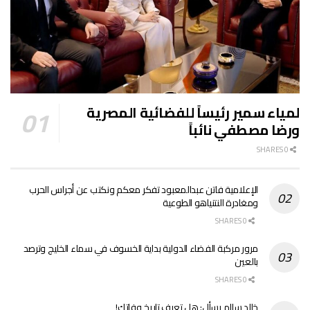
لمياء سمير رئيساً للفضائية المصرية
ورضا مصطفي نائباً
0 SHARES
الإعلامية فاتن عبدالمعبود تفكر معكم ونكتب عن أجراس الحرب
ومغادرة النتنياهو الطوعية
0 SHARES
مرور مركبة الفضاء الدولية بداية الخسوف في سماء الخليج وترصد
بالعين
0 SHARES
خالد سالم يسأل: هل تعرف تاريخ وفاتك!