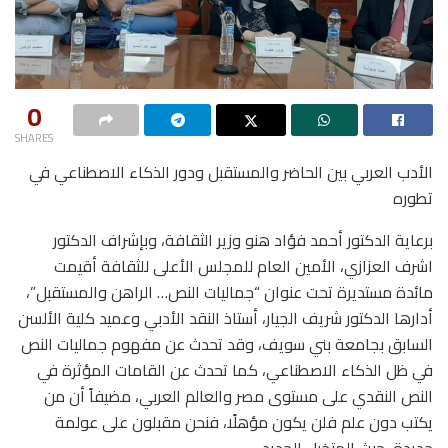
0
SHARES
الأدب العربي بين الحاضر والمستقبل ودور الذكاء الاصطناعي في
تطوره
برعاية الدكتور أحمد فؤاد هنو وزير الثقافة، وبإشراف الدكتور
اشرف العزازي، الأمين العام للمجلس الأعلى للثقافة أقيمت
مائدة مستديرة تحت عنوان “جماليات النص… الراهن والمستقبل”،
أدارها الدكتور شريف الجيار، أستاذ النقد الأدبي وعميد كلية الألسن
السابق بجامعة بني سويف، وقد تحدث عن مفهوم جماليات النص
في ظل الذكاء الاصطناعي، كما تحدث عن القامات المؤثرة في
النص النقدي على مستوى مصر والعالم العربي، مضيفاً أن من
يكتب دون علم فلن يكون مؤهلًا، فنحن مقبلون على عولمة
جديدة، حيث المتخيل الجديد.