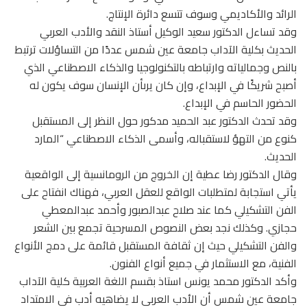
الرائد والأكاديمي وسوف تتسع دائرة الإنتاج.
وقد تساءل الدكتور سعيد الوكيل أستاذ النقد والأدب العربي
الحديث بكلية الآداب جامعة عين شمس عددًا من التساؤلات ترتبط
بالنص وجمالياته وارتباطه بالتكنولوجيا والذكاء الاصطناعي الذي
أصبح شريكًا في الإبداع، وإن كان يرىأن الإنسان سوف يكون له
الحضور الحاسم في الإبداع.
وقد تحدث الدكتور عبد الحميد مدكور حول النظر إلى المستقبل
كنوع من التهؤ لاستقباله، وأسمى الذكاء الاصطناعي “المارد
الحديث.
وقال الدكتور رضا عطية إن الخروج من الرومانسية إلى الواقعية
يأتي استجابة لمتطلبات الواقع للعقل العربي، فهناك انفتاح على
الفن التشكيلي كما عند صلاح عبدالصبور وأحمد عبدالمعطي
حجازي. وكذلك نجد بعض النصوص المسرحية تجمع بين الشعر
والفن التشكيلي حيث إن ثقافة المستقبل قائمة على دمج الأنواع
الفنية، مع الاستثمار في جميع أنواع الفنون.
وأكد الدكتور محمد يونس استاذ بقسم اللغة العربية كلية الآداب
جامعة عين شمس أن الأدب العربي لا يضاهيه أدب في الامتداد