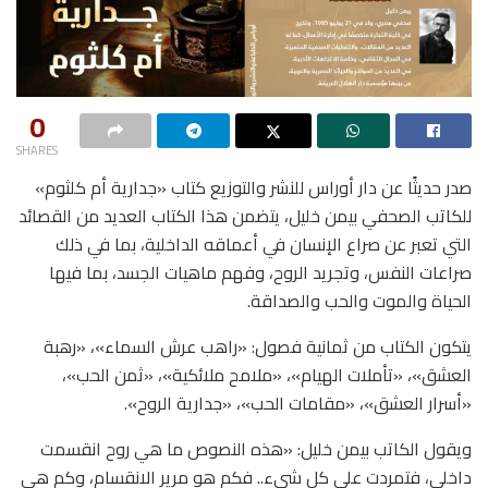
0
SHARES
صدر حديثًا عن دار أوراس للنشر والتوزيع كتاب «جدارية أم كلثوم»
للكاتب الصحفي بيمن خليل، يتضمن هذا الكتاب العديد من القصائد
التي تعبر عن صراع الإنسان في أعماقه الداخلية، بما في ذلك
صراعات النفس، وتجريد الروح، وفهم ماهيات الجسد، بما فيها
الحياة والموت والحب والصداقة.
يتكون الكتاب من ثمانية فصول: «راهب عرش السماء»، «رهبة
العشق»، «تأملات الهيام»، «ملامح ملائكية»، «ثمن الحب»،
«أسرار العشق»، «مقامات الحب»، «جدارية الروح».
ويقول الكاتب بيمن خليل: «هذه النصوص ما هي روح انقسمت
داخلي، فتمردت على كل شيء.. فكم هو مرير الانقسام، وكم هي