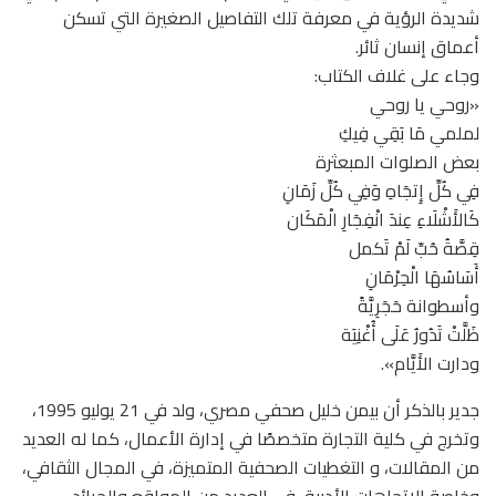
شديدة الرؤية في معرفة تلك التفاصيل الصغيرة التي تسكن
أعماق إنسان ثائر.
وجاء على غلاف الكتاب:
«روحي يا روحي
لملمي مَا بَقِي فِيكِ
بعض الصلوات المبعثرة
فِي كُلِّ إِتجَاهِ وَفِي كُلِّ زَمَانِ
كَالأَشْلَاءِ عِندَ انْفِجَارِ الْمَكَان
قِصَّةُ حُبِّ لَمْ تَكمل
أَسَاسُهَا الْحِرْمَانِ
وأسطوانة حَجَرِيَّةً
ظَلَّتْ تَدُورُ عَلَى أُغْنِيَة
ودارت الأَيَّام».
جدير بالذكر أن بيمن خليل صحفي مصري، ولد في 21 يوليو 1995،
وتخرج في كلية التجارة متخصصًا في إدارة الأعمال، كما له العديد
من المقالات، و التغطيات الصحفية المتميزة، في المجال الثقافي،
وخاصة الاتجاهات الأدبية، في العديد من المواقع والجرائد