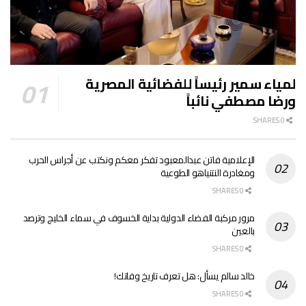
لمياء سمير رئيساً للفضائية المصرية
ورضا مصطفي نائباً
0 SHARES
الإعلامية فاتن عبدالمعبود تفكر معكم ونكتب عن أجراس الحرب
ومغادرة النتنياهو الطوعية
0 SHARES
مرور مركبة الفضاء الدولية بداية الخسوف في سماء الخليج وترصد
بالعين
0 SHARES
خالد سالم يسأل: هل تعرف تاريخ وفاتك!
0 SHARES