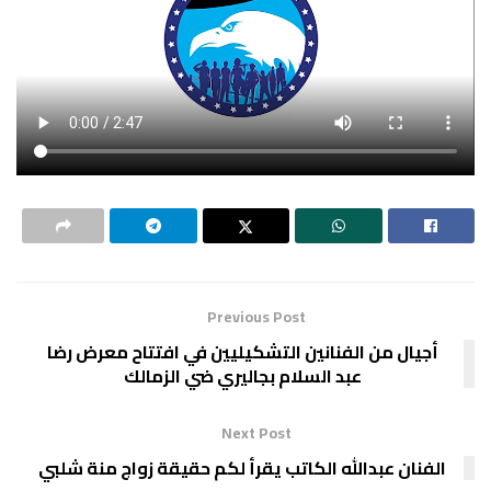
Previous Post
أجيال من الفنانين التشكيليين في افتتاح معرض رضا
عبد السلام بجاليري ضي الزمالك
Next Post
الفنان عبدالله الكاتب يقرأ لكم حقيقة زواج منة شلبي