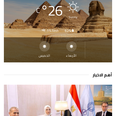
°
26
C
Sunny
15.1mh
62%
الأربعاء
الخميس
أهم الاخبار