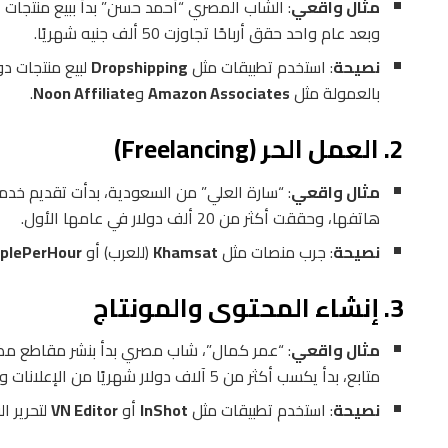
مثال واقعي
: الشاب المصري “أحمد حسن” بدأ ببيع منتجات 
وبعد عام واحد حقق أرباحًا تجاوزت 50 ألف جنيه شهريًا.
نصيحة
: استخدم تطبيقات مثل
Dropshipping
لبيع منتجات دو
بالعمولة مثل
Amazon Associates
و
Noon Affiliate
.
2. العمل الحر (Freelancing)
مثال واقعي
: “سارة العلي” من السعودية، بدأت تقديم خدم
هاتفها، وحققت أكثر من 20 ألف دولار في عامها الأول.
نصيحة
: جرب منصات مثل
Khamsat
(للعرب) أو
plePerHour
3. إنشاء المحتوى والمونتاج
مثال واقعي
: “عمر كمال”، شاب مصري بدأ بنشر مقاطع 
متابع، بدأ يكسب أكثر من 5 آلاف دولار شهريًا من الإعلانات والرعايات.
نصيحة
: استخدم تطبيقات مثل
InShot
أو
VN Editor
لتحرير ا