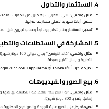
4. الاستثمار والتداول
مثال واقعي
: “ليلى المغربي”، ربة منزل من المغرب، تعلمت 
لتحقق أرباحًا شهرية تغطي مصاريف منزلها.
تحذير
: الاستثمار يحتاج لتعلم جيد، ابدأ بحساب تجريبي قبل ال
5. المشاركة في الاستطلاعات والتطبيقات المربحة
مثال واقعي
: “خالد التونسي” يجني حوالي 100 دولار شهريًا من تطبيق
التجارية وإرسال تقارير بسيطة.
نصيحة
: جرب أيضًا
Toloka
أو
AppKarma
لزيادة دخلك اليوم
6. بيع الصور والفيديوهات
مثال واقعي
: “نورا البحرينية” تلتقط صورًا للطبيعة بهاتفها 
إضافيًا يقدر بـ 300 دولار شهريًا.
نصيحة
: ركز على الصور عالية الجودة والمواضيع المطلوبة مثل 