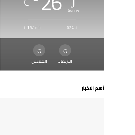
°
26
C
Sunny
15.1mh
62%
الأربعاء
الخميس
أهم الاخبار