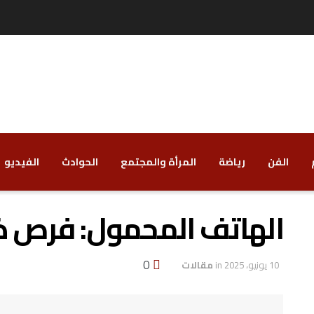
الفن
رياضة
‏المرأة والمجتمع
‏الحوادث
‏الفيديو
الهاتف المحمول: فرص ذه
0
10 يونيو، 2025
in
مقالات