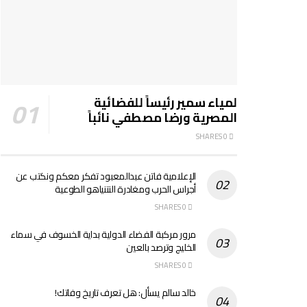
لمياء سمير رئيساً للفضائية
المصرية ورضا مصطفي نائباً
0 SHARES
الإعلامية فاتن عبدالمعبود تفكر معكم ونكتب عن
أجراس الحرب ومغادرة النتنياهو الطوعية
0 SHARES
مرور مركبة الفضاء الدولية بداية الخسوف في سماء
الخليج وترصد بالعين
0 SHARES
خالد سالم يسأل: هل تعرف تاريخ وفاتك!