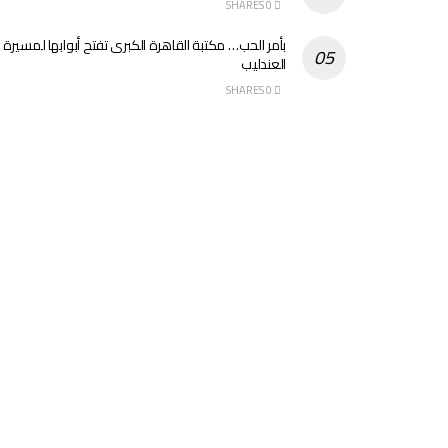
0 SHARES
بأمر الحب… مكتبة القاهرة الكبرى تفتح أبوابها لمسيرة
العندليب
0 SHARES