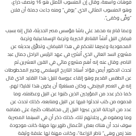
فوهات واسعة، وقال إن المنسوب الأمثل هو 16 ونصف ذراع،
وهو المنسوب المثالي الذي “يوفي” ومنه جاءت جملة أن فلان
“وفَّى وكفى”.
وعما قام به محمد علي باشا مؤسس مصر الحديثة، قال إنه بسبب
فيضان النيل أنشأ القناطر الخيرية وترعة الإسماعيلية وترعة
المحمودية وغيرها للتحكم في هذا الفيضان، وتطرَّق بحديثه عن
مشروع السد العالي الذي أنشئ في عهد الرئيس الراحل جمال عبد
الناصر، وقال عنه إنه أهم مشروع مائي في القرن العشرين.ثم
تحدث الدكتور أيمن فؤاد أستاذ التاريخ الإسلامي وخبير المخطوطات
عن الطقس القديم وهو إلقاء عروسة للنيل؛ هذا التقليد الذي قال
إنه في العصر البيزنطي، وكان مستغربًا أن يكون هذا تقليدًا لهم،
كما ذكر عدد من المؤرخين الذين كتبوا عن النيل وعظمته، وما
قدموه من كتب تحدثوا فيها عن النيل ومنابعه، كذلك تحدث عن
عدد من الرحالة الذين عبروا النيل إلى محافظات كثيرة على ضفافه
وما وصفوه في رحلاتهم تلك، كذلك ذكر أن في السينما المصرية
سوف نجد أن هناك بعض الأعمال ظهر بها مهنة كانت موجودة
منذ زمن وهي” ناظر الزراعة”، وكانت مهنة لها علاقة وثيقة