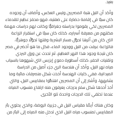
بعيد.
وأكد أن النيل هبة المصريين وليس العكس، وأضاف أن وجوده
كان سببًا في إقامة حضارة على ضفتيه، فهو محفز عظيم للقدماء
المصريين لكي يقوموا بدراسته جغرافيًّا وكانت لهم دراسات مهمة
مكنتهم من معرفة أسراره، كذلك كان سببًا في استقرار الزراعة
التي كان من أثرها تحوُّل مسار البشرية وقتها تحوُّلًا جوهريًّا،
فالزراعة عرفت من النيل ووجود الماء، فكل ما هو أخضر في مصر
كان نتيجة وجود هذا النهر العظيم، ثم تحدث عن ورق البردي
وتقنيات الحفر، كذلك أسطورة دموع إيزيس التي شبهوها بانسياب
مياه نهر النيل، وأكد أن هندسة الري جزء أصيل من الدراسة
الميدانية، ففي كليات الهندسة أخذت شكل منصرفات مائية وما
يشابهها، وأشار إلى أن المصريين اهتمُّوا بمقاييس النيل، والتي
أخذ أحدها شكل سلم بدرجات يعرفون منه ارتفاع منسوب المياه
عندما تختفي تلك الدرجات واحدة تلو الأخرى.
وكان هناك أيضًا مقياس النيل في جزيرة الروضة، والذي يحتوي بئر
المقاييس لمنسوب مياه النيل الذي تدخل منه المياه إلى البئر من