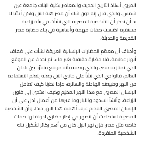
الميري أستاذ التاريخ الحديث والمعاصر بكلية البنات جامعة عين
شمس، والذي قال إنه دون شك أن مصر هبة النيل ولكن أيضًا لا
بد أن نذكر أن الشخصية المصرية التي نشأت في بيئة زراعية
مستقرة اكتسبت صفات مهمة وأساسية في بناء حضارة مصر
القديمة والحديثة.
وأضاف أن معظم الحضارات الإنسانية العريقة نشأت على ضفاف
أنهار عظيمة، فلا حضارة حقيقية بغير ماء، ثم تحدث عن الموقع
الذي تمتاز به مصر، والذي وصفه بأنه موقع متفرِّد بين بلدان
العالم، فالوادي الذي نشأ على جانبي النيل جعله يتعلم الاستفادة
من النهر وطبيعته الهادئة والسائرة، فإذا نظرنا كيف تعامل
الإنسان المصري مع هذا النهر العظيم وكيف اهتدى إلى فنون
الزراعة، وأنشأ السدود والآبار وما غيرها من أعمال تدل على أن
الإنسان المصري القديم عرف أهمية هذا النهر جيدًا، وأن الشخصية
المصرية استطاعت أن تنصهر في إطار حضاري لدولة لها صفات
خاصه مثل مصر، فإن نهر النيل كان من أهم ركائز تشكيل تلك
الشخصية المتفردة.