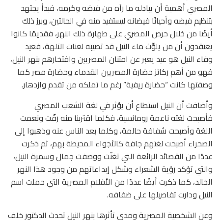
المصري أهمية أن يبادله ما رآه من فيضه وكرمه، فبدأ يجتهد
بتنظيم فيضه وأحيانًا فيضانه ليستفيد منه في الحالتين، وبرز ذلك
أيضًا من خلال حرص المصري على طهارة ذلك النهر، فقديمًا كانوا
يعتقدون أن من يلوِّث ماء النيل قد تصيبه لعنات الآلهة، فعيد
وفاء النيل هو عيد يعبر عن امتنان المصريين وافتخارهم بنهر النيل،
فهو من أهم ركائز حضارة المصريين القدماء وحضارة مصر كما
وصفتها كانت “حضارة ريفية” رغم ما تملكه من تقدم وازدهار.
وأضافت أن النيل استطاع أن يؤثر في لغة الشعب المصري
فأصبحت لغته ناعمة رومانسية، فكلما اقتربنا منه رقّت ونعمت
اللغة وأصبحت شفافة حالمة، وكلما بعد الناس عنه وذهبوا إلى
الصحراء أصبحت لغتهم جافة كالأجواء المحيطة بهم، ثم ذكرت
عددًا من القصائد الرائعة التي تغنّت ووصفت جمال وسمرة النيل،
والتي تؤكد رؤية الشعراء وشكل إبداعاتهم من وجود هذا النهر
الخالد، كما ذكرت أيضًا عددًا من الأفلام المصرية التي حملت اسم
النيل ودارت تفاصيلها على ضفافه.
وعن الشخصية المصرية ومدى تأثرها بنهر النيل تحدث الدكتور خلف