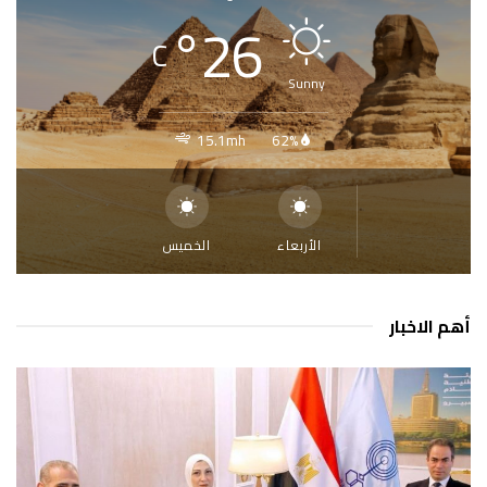
°
26
C
Sunny
15.1mh
62%
الأربعاء
الخميس
أهم الاخبار