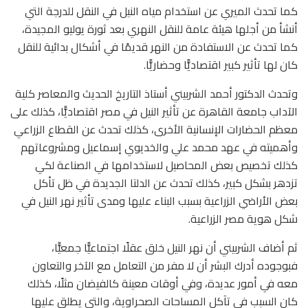
كما تحدث الميري عن استخدام مياه النيل في النقل للدرجة التي
أنشأ من أجلها هيئة عامة للنقل النهري بعد ثورة يوليو المجيدة،
كما تحدث عن الاستفادة من النهر قديمًا في أشكال بدائية للنقل
كان لها تأثير كبير اقتصاديًّا وحضاريًّا.
وتحدث الدكتور أحمد الشربيني أستاذ التاريخ الحديث والمعاصر كلية
الآداب جامعة القاهرة عن تأثير النيل في مصر اقتصاديًّا، كذلك على
معظم الحضارات الإنسانية الأخرى، كذلك تحدث عن القطاع الزراعي
وأهميته في عهد محمد علي والخديوي إسماعيل ومشروعاتهم
كذلك تخصيص بعض المحاصيل لاستخدامها في الصناعة لكي
تزدهر بشكل كبير، كذلك تحدث عن الدلتا الجديدة في ظل تأكل
بعض الأراضي الزراعية بسبب البناء عليها ومدى تأثير نهر النيل في
شكل هوية مصر الزراعية.
ثم أضاف الشربيني أن نهر النيل خلق عقلًا اجتماعيًّا جمعيًّا،
فبوجوده أدرك البشر أن لا مفر من التعامل مع الآخر والتعاون
معه في أمور عديدة، وفي أوقات معينة كالفيضان مثلًا، كذلك
كان السبب في تآكل المساحات الصحراوية، والتي يطلق عليها