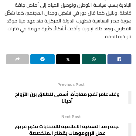
البادية بسبب سياسة التوطين وتوصيل المياه إلى أماكن جافة
قاحلة، وللنيل كما قال دور في تشكيل وجدان المجتمع، كما شكّل
هوية مصر السياسية فظهرت الدولة المركزية منذ عهد مينا موحّد
القطرين، وبعد ذلك تبلورت وأخذت أشكالًا كثيرة مهمة في فترات
تاريخية لاحقة.
Previous Post
وفاء عامر تفجر مفاجأة: أسعى للطلاق بين الأزواج
أحيانًا
Next Post
لجنة رصد التغطية الاعلامية للانتخابات تكرم فريق
عمل البروموهات بقطاع المتخصصة