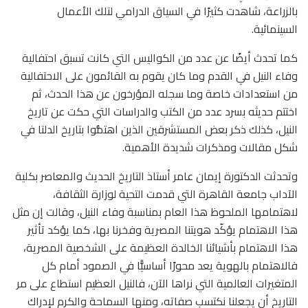
بالزراعة، شاهدت كثيرًا في السياق الدرامي لتلك الأعمال
السينمائية.
كما تحدث أيضًا عن عدد من الكواليس التي كانت تسبق احتفالية
وفاء النيل في القدم وما كان يقوم به القائمون على الاحتفالية
من استعدادات خاصة وما سجله المؤرخون عن هذا الحدث، ثم
اختتم حديثه بسرد عدد من الكتب والدراسات التي حكت عن تاريخ
النيل، كذلك ذكر بعض المستشرقين الذين اهتمُّوا بتاريخ الدلتا في
شكل مقالات ومذكرات شديدة الأهمية.
وتحدثت الدكتورة إيمان عامر أستاذ التاريخ الحديث والمعاصر بكلية
الآداب جامعة القاهرة التي قدمت التحية لوزارة الثقافة،
لاهتمامها الملحوظ هذا العام بمناسبة وفاء النيل، وقالت إن مثل
هذا الاهتمام يؤكّد هويتنا المصرية وفخرنا بها، كما يؤكد تأثير
هذا الاهتمام بأشيائنا الخالدة العظيمة على الشخصية المصرية،
فالاهتمام بالهوية يعد محورًا أساسيًّا في الصمود أمام كل
المتغيرات العالمية التي نراها الآن، فالنيل العظيم استطاع على مر
التاريخ أن يجعلنا نكتسب صفاته، ومنها السماحة والكرم لإدراك