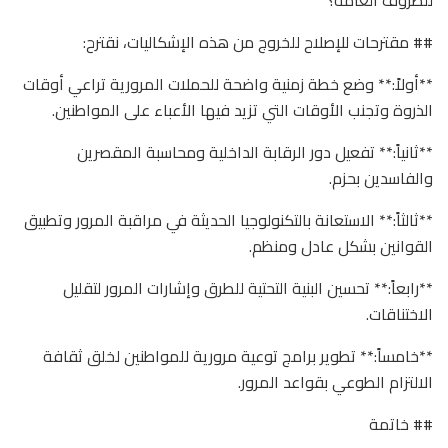
## مقترحات للإصلاح للخروج من هذه الإشكاليات، نقترح:
**أولاً:** وضع خطة زمنية واضحة للحملات المرورية تراعي أوقات
الذروة وتجنب الأوقات التي تزيد فيها الأعباء على المواطنين.
**ثانياً:** تفعيل دور الرقابة الداخلية ومحاسبة المقصرين
والفاسدين بحزم.
**ثالثاً:** الاستعانة بالتكنولوجيا الحديثة في مراقبة المرور وتطبيق
القوانين بشكل عادل ومنظم.
**رابعاً:** تحسين البنية التحتية للطرق وإشارات المرور لتقليل
الاختناقات.
**خامساً:** تطوير برامج توعية مرورية للمواطنين لخلق ثقافة
الالتزام الطوعي بقواعد المرور.
## خاتمة