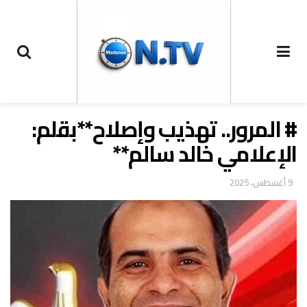
# المرور.. تهذيب وإصلاح**بقلم:
الإعلامي خالد سالم**
9 أغسطس، 2025