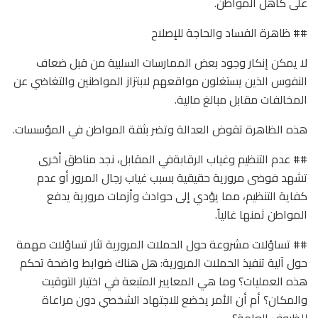
على كاهل المواطن.
## ظاهرة الفساد والحاجة للإصلاح
لا يمكن إنكار وجود بعض الممارسات السلبية من قبل ضعاف
النفوس الذين يستغلون مواقعهم لابتزاز المواطنين والتغاضي عن
المخالفات مقابل مبالغ مالية.
هذه الظاهرة تقوض العدالة وتضر بثقة المواطن في المؤسسات.
## عدم التنظيم وغياب الرقابةفي المقابل، نجد مناطق أخرى
تشهد فوضى مرورية حقيقية بسبب غياب رجال المرور أو عدم
كفاية التنظيم، مما يؤدي إلى حوادث وأزمات مرورية يدفع
المواطن ثمنها غالياً.
## تساؤلات مشروعة حول الحملات المرورية تثار تساؤلات مهمة
حول آلية تنفيذ الحملات المرورية: هل هناك ضوابط واضحة تحكم
هذه العمليات؟ وما هي المعايير المتبعة في اختيار التوقيت
والمكان؟ أم أن الأمر يخضع للاجتهاد الشخصي دون مراعاة
للظروف العامة؟