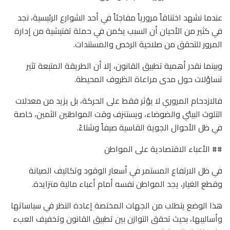
عندما نشهد اختناقاً مرورياً مفاجئاً في أحد الشوارع الرئيسية، نجد
في كثير من الأحيان أن السبب يكمن في حملة تفتيشية من إدارة
المرور للتحقق من صلاحية الرخص والمستندات.
وبينما نقدر أهمية تطبيق القانون، إلا أن الطريقة المتبعة تثير
تساؤلات حول مدى مراعاة الظروف المحيطة.
فالازدحام المروري لا يؤثر فقط على الحركة، بل يزيد من معدلات
التلوث البيئي والضوضاء، ويستنزف وقت المواطنين الثمين، خاصة
في ظل الأحوال الجوية القاسية صيفاً وشتاءً.
## الأعباء الاقتصادية على المواطن
في ظل الارتفاع المستمر في أسعار الوقود وتكاليف الصيانة
وقطع الغيار، يجد المواطن نفسه أمام أعباء مالية متزايدة.
هذا الوضع يتطلب من الجهات المختصة إعادة النظر في سياساتها
وأساليبها، بحيث تحقق التوازن بين تطبيق القانون وتخفيف العبء