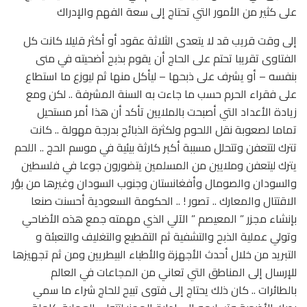
على كثير من الأمور التي تحتاج إلى سعة الفهم والإدراك
إلى وقت قريب قد لا يتعدى الثلاثة عقود أو أكثر قليلا كانت كل
الفتاوى تقريبا تحتم على الحاج أن يقوم بذبح أضحيته في منى
بنفسه – أو يشرف على ذبحها – ليأكل منها ثم ليوزع ما استطاع
على فقراء الحرم حسب ما جاءت به السنة المشرفة .. لكن ومع
زيادة الأعداد التي أصبحت بالملايين تأكد أن هذا أمر مستحيل
تماما لصعوبة نقل اللحوم ولكثرة الذبائح بدرجة مهولة .. كانت
تترك لتتعفن وتتحلل مسببة أكبر كارثة بيئية في موسم الحج .. اللحم
يترك ليتعفن وملايين من المسلمين يتضورون جوعا في فلسطين
والسودان والصومال وأفغانستان وجنوب السودان وغيرها من بؤر
الاقتتال والمعارك .. تصور ! .. الحكومة السعودية أحسنت صنعا
بإنشاء مجزر ” المعيصم ” الآلي الذي مهمته جمع هذه الأضاحي
وتولي عملية الذبح والتشفية ثم التقطيع والتغليف والتعبئة و
التبريد من خلال أحدث الأجهزة والأطباء البيطريين ومن ثم تجهيزها
للإرسال إلى المناطق التي تعاني من المجاعات في العالم
بالطائرات .. كان ذلك يحتاج إلى فتوى تبيح للحاج شراء ما سمي