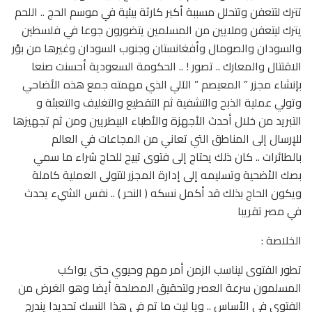
تترك لتتعفن وتتحلل مسببة أكبر كارثة بيئية في موسم الحج .. اللحم
يترك ليتعفن وملايين من المسلمين يتضورون جوعا في فلسطين
والسودان والصومال وأفغانستان وجنوب السودان وغيرها من بؤر
الاقتتال والمعارك .. تصور ! .. الحكومة السعودية أحسنت صنعا
بإنشاء مجزر ” المعيصم ” الآلي الذي مهمته جمع هذه الأضاحي
وتولي عملية الذبح والتشفية ثم التقطيع والتغليف والتعبئة و
التبريد من خلال أحدث الأجهزة والأطباء البيطريين ومن ثم تجهيزها
للإرسال إلى المناطق التي تعاني من المجاعات في العالم
بالطائرات .. كان ذلك يحتاج إلى فتوى تبيح للحاج شراء ما سمي
بصك الأضحية وتسليمه إلى إدارة المجزر لتتولى العملية كاملة
ويكون الحاج بذلك قد أكمل نسكه ( النحر ) .. نفس الشيء يحدث
في مصر تقريبا
الخلاصة :
تطور الفتوى ليناسب الزمن أمر مهم وحيوي حتى يواكب
المسلمون سرعة العصر ولتحقيق المصلحة أيضا وهو الغرض من
الفتوى في الأساس .. ويا ليت ما تم في هذا النسك تحديدا يندرج