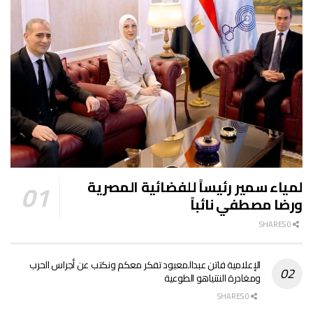
لمياء سمير رئيساً للفضائية المصرية
ورضا مصطفي نائباً
0 SHARES
الإعلامية فاتن عبدالمعبود تفكر معكم ونكتب عن أجراس الحرب
ومغادرة النتنياهو الطوعية
0 SHARES