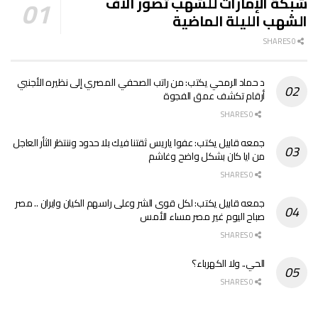
شبكة الإمارات للشهب تصور آلاف
الشهب الليلة الماضية
0 SHARES
د حماد الرمحي يكتب: من راتب الصحفي المصري إلى نظيره الأجنبي
أرقام تكشف عمق الفجوة
0 SHARES
جمعه قابيل يكتب: عفوا ياريس ثقتنا فيك بلا حدود وننتظر الثأر العاجل
من ايا كان بشكل واضح وغاشم
0 SHARES
جمعه قابيل يكتب: لكل قوى الشر وعلى راسهم الكيان وايران .. مصر
صباح اليوم غير مصر مساء الأمس
0 SHARES
الحي.. ولا الكهرباء؟
0 SHARES