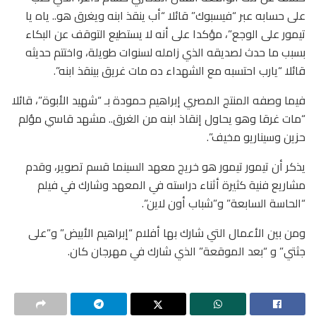
على حسابه عبر “فيسبوك” قائلا “أب ينقذ ابنه ويغرق هو.. ياه يا
تيمور على الوجع”، مؤكدا على أنه لا يستطيع التوقف عن البكاء
بسبب ما حدث لصديقه الذي زامله لسنوات طويلة، واختتم حديثه
قائلا “يارب احتسبه مع الشهداء ده مات غريق بينقذ ابنه”.
فيما وصفه المنتج المصري إبراهيم حمودة بـ “شهيد الأبوة”، قائلا
“مات غرقا وهو يحاول إنقاذ ابنه من الغرق.. مشهد قاسي مؤلم
حزين وسيناريو مخيف”.
يذكر أن تيمور تيمور هو خريج معهد السينما قسم تصوير، وقدم
مشاريع فنية كثيرة أثناء دراسته في المعهد وشارك في فيلم
“الحاسة السابعة” و”شباب أون لاين”.
ومن بين الأعمال التي شارك بها أفلام “إبراهيم الأبيض” و”على
جثتي” و “بعد الموقعة” الذي شارك في مهرجان كان.