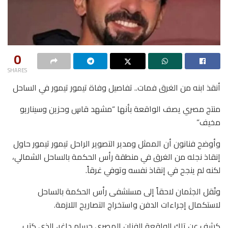
0
SHARES
أنقذ ابنه من الغرق فمات.. تفاصيل وفاة تيمور تيمور في الساحل
منتج مصري يصف الواقعة بأنها “مشهد قاسٍ وحزين وسيناريو
مخيف”
وأوضح فنانون أن الممثل ومدير التصوير الراحل تيمور تيمور حاول
إنقاذ نجله من الغرق في منطقة رأس الحكمة بالساحل الشمالي،
لكنه لم ينجح في إنقاذ نفسه وتوفي غرقاً.
ونُقل الجثمان لاحقاً إلى مستشفى رأس الحكمة بالساحل
لاستكمال إجراءات الدفن واستخراج التصاريح اللازمة.
كشف عن تلك الواقعة الفنان المصري حسام داغر، الذي كتب