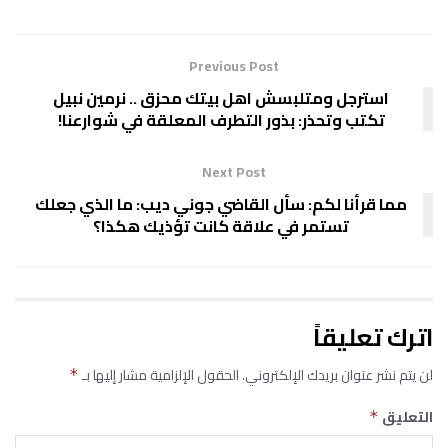
Previous Post
استرجل ومتلبسش اهل بيتك محزق .. نرمين نبيل
تكتب وتحذر: بذور التطرف المعلقة في شوارعنا!
Next Post
مما قرأنا لكم: سأل القاضي جوني ديب: ما الذي جعلك
تستمر في علاقة كانت تؤذيك هكذا؟
اترك تعليقاً
لن يتم نشر عنوان بريدك الإلكتروني.
الحقول الإلزامية مشار إليها بـ
*
التعليق
*