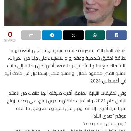
0
SHARES
ضبطت السلطات المصرية طليقة حسام شوقي في واقعة تزوير
بطاقة تحقيق شخصية وعقد زواج للاستيلاء على جزء من الميراث،
بالاشتراك مع نجليها وآخرين، وذلك بعد أشهر من وفاته إلى جانب
المنتج الفني محمود كمال، والمنتج فتحي إسماعيل في حادث أليم
في أغسطس 2024.
وفي تحقيقات النيابة العامة، أقرت طليقته أنها طلقت من المنتج
الراحل عام 2021، واستمرت علاقتهما دون زواج، على وعد بالزواج
منها مرة أخرى، إلا أنه توفي قبل تنفيذ وعده، وفق ما نقله
موقع “صدى البلد”.
“توفي قبل تنفيذ وعده”
كما اعترفت أنها ورغبة منها في الحصول على حصة من إرثه،