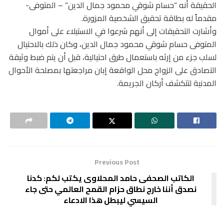
الحقيقة أنه “حسام شوقي محمود جمال الدين” – المتوفى-
مقدماً له بطاقة تحقيق الشخصية المزورة.
وأشارت التحقيقات إلى أنهم شرعوا في الاستيلاء على أموال
المتوفى حسام شوقي محمود جمال الدين، وكان ذلك بالاحتيال
لسلب جزء من إرثه باستعمال طرق احتيالية، قبل أن يتم ضبط وثيقة
التصادق على الزواج محل الواقعة إبان مراجعتها بمصلحة الأحوال
المدنية لتتكشف أركان الجريمة.
Previous Post
الكاتب الصحفى حامد المحلاوى يكتب لكم: كدنا
نصدق أننا خارج نطاق حزام القمح العالمي حتى جاء
السيسي ليبطل هذا الادعاء