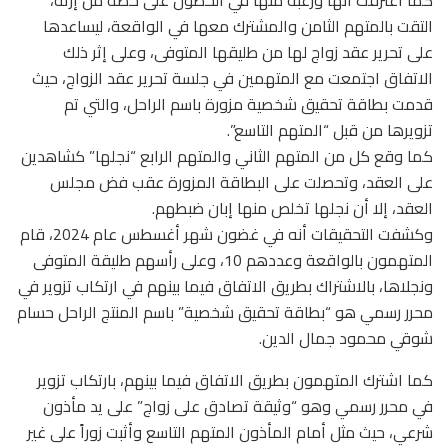
التقت بالمتهم الثامن والمشترك معها في الواقعة، ليساعدها
على تحرير عقد زواج لها من طليقها المتوفى، وعلى إثر ذلك
الاتفاق اجتمعت مع المتهمين في جلسة تحرير عقد الزواج، حيث
قدمت بطاقة تحقيق شخصية مزورة باسم الراحل، والتي تم
تزويرها من قبل “المتهم التاسع”.
كما وقع كل من المتهم الثاني والمتهم الرابع “نجلها” كشاهدين
على العقد، وتحصلت على البطاقة المزورة عقب فض مجلس
العقد، إلا أن نجلها تخلص منها إبان ضبطهم.
وكشفت التحقيقات أنه في غضون شهر أغسطس عام 2024، قام
المتهمون بالواقعة وعددهم 10، وعلى رأسهم طليقة المتوفى
ونجلاها، بالاشتراك بطريق الاتفاق فيما بينهم في ارتكاب تزوير في
محرر رسمي هو “بطاقة تحقيق شخصية” باسم المنتج الراحل حسام
شوقي محمود جمال الدين.
كما اشترك المتهمون بطريق الاتفاق فيما بينهم، بارتكاب تزوير
في محرر رسمي وهو “وثيقة تصادق على زواج” على يد مأذون
شرعي، حيث مثل أمام المأذون المتهم التاسع وأثبت زوراً على غير