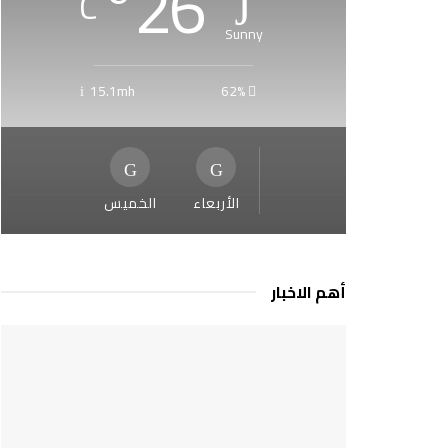
°
26
C
Sunny
15.1mh
62%
الأربعاء
الخميس
أهم الاخبار