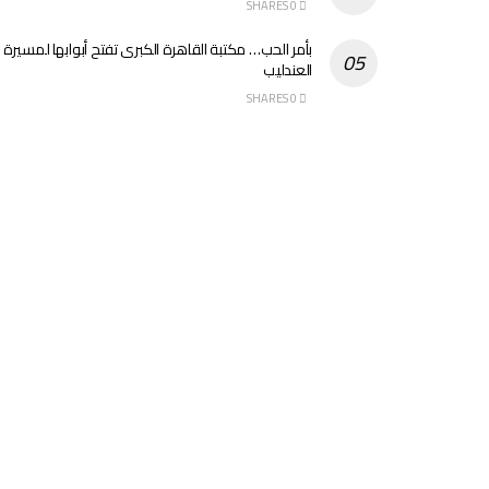
0 SHARES
بأمر الحب… مكتبة القاهرة الكبرى تفتح أبوابها لمسيرة
العندليب
0 SHARES