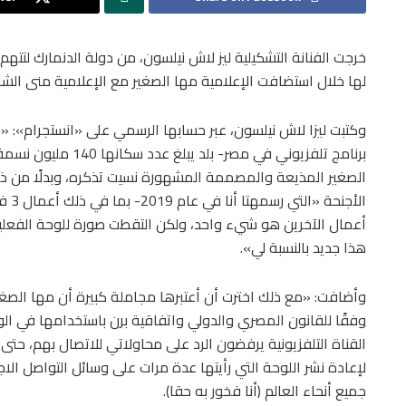
خرجت الفنانة التشكيلية ليز لاش نيلسون، من دولة الدنمارك لتته
لها خلال استضافت الإعلامية مها الصغير مع الإعلامية منى الشا
وكتبت ليزا لاش نيلسون، عبر حسابها الرسمي على «انستجرام»: «إ
برنامج تلفزيوني في مص
الصغير المذيعة والمصممة المشهورة نسيت تذكره، وبدلًا من 
الأج
أعمال الآخرين هو شيء واحد، ولكن التقطت صورة للوحة الفعلية،
هذا جديد بالنسبة لي».
وأضافت: «مع ذلك اخترت أن أعتبرها مجاملة كبيرة أن مها الصغير 
وفقًا للقانون المصري والدولي واتفاقية برن باستخدامها في ال
القناة التلفزيونية يرفضون الرد على محاولاتي للاتصال بهم، حت
لإعادة نشر اللوحة التي رأيتها عدة مرات على وسائل التواصل ال
جميع أنحاء العالم (أنا فخور به حقا).