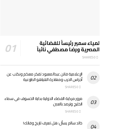
لمياء سمير رئيساً للفضائية
المصرية ورضا مصطفي نائباً
0 SHARES
الإعلامية فاتن عبدالمعبود تفكر معكم ونكتب عن
أجراس الحرب ومغادرة النتنياهو الطوعية
0 SHARES
مرور مركبة الفضاء الدولية بداية الخسوف في سماء
الخليج وترصد بالعين
0 SHARES
خالد سالم يسأل: هل تعرف تاريخ وفاتك!