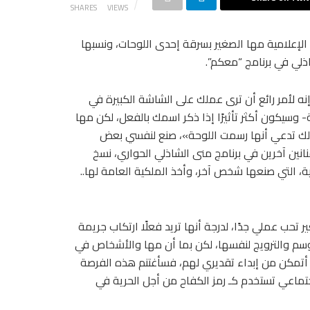
SHARES
VIEWS
م الإعلامية مها الصغير بسرقة إحدى اللوحات، ونسبها
ذلي في برنامج “معكم”.
نه لأمر رائع أن ترى عملك على الشاشة الكبيرة في
ر- بلد يبلغ عدد سكانها 140 مليون نسمة- وسيكون أكثر تأثيرًا إذا ذكر اسمك بالفعل، لكن مها
ذلك تدعي أنها رسمت اللوحة»، صنع لنفسي بعض
نحة «التي رسمهتا أنا في عام 2019- بما في ذلك أعمال 3 فنانين آخرين في برنامج منى الشاذلي الحواري، نسخ
 التي صنعها شخص آخر، وأخذ الملكية العامة لها..
تحب عملي جدًا، لدرجة أنها تريد فعلًا ارتكاب جريمة
وسم والترويج لنفسها، لكن بما أن مها والأشخاص في
ى أتمكن من إبداء تقديري لهم، فسأغتنم هذه الفرصة
اجتماعي تستخدم كـ رمز الكفاح من أجل الحرية في