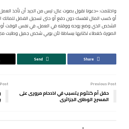
واختتمت: «دعونا نقول بصوت عال: ليس من الجيد أن تأخذ العمل، 
أو كسب المال لنفسك دون دفع أو حتى تسجيل الفضل للمالك الأص
الشخص الذي وضع روحه ووقته في العمل، في نفس الوقت أود أن
الصورة كغطاء لكتابها ببساطة لأن بوبي شخص جميل وطلبت من
Send
Share
 Post
Previous Post
حفل أم كلثوم يتسبب في اذدحام مرورى على
و
المسرح الوطنى الجزائرى
ب