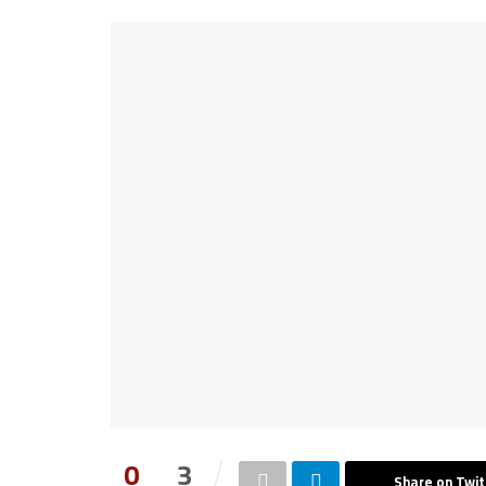
0
3
Share on Twit