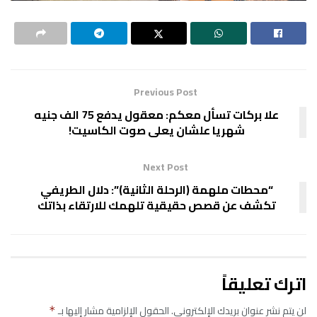
Previous Post
علا بركات تسأل معكم: معقول يدفع 75 الف جنيه
شهريا علشان يعلى صوت الكاسيت!
Next Post
“محطات ملهمة (الرحلة الثانية)”: دلال الطريفي
تكشف عن قصص حقيقية تلهمك للارتقاء بذاتك
اترك تعليقاً
لن يتم نشر عنوان بريدك الإلكتروني.
الحقول الإلزامية مشار إليها بـ
*