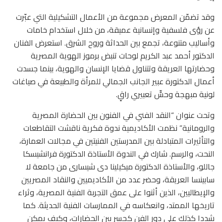
وقد تضمّن المعرض مجموعة من الأعمال التشكيلية التي عبّرت
عن رؤى فلسفية وإنسانية عميقة، من خلال استخدام خامات
وأساليب متنوعة، تجمع بين الحداثة وروح الشرق. استعرض الفنان
الدكتور أحمد عبد الكريم لوحات تنبض برموز الهوية المصرية
وحضارتها العريقة وتتناول قضايا الإنسان والهوية، بينما جسدت
أعمال الدكتورة عبير الجانب الجمالي للمرأة والطبيعة في صياغات
لونية مبهجة وحسٍّ تعبيري راقٍ.
وتحت عنوان “النقد الفني في الفنون بين الحضارة المصرية
والرومانية” نظمت الأكاديمية ندوة فكرية ناقشت التقاطعات
والتأثيرات المتبادلة بين المدرستين الفنيتين في مجالات العمارة،
النحت، والرسم. شارك في الندوة الأستاذة الدكتورة فرانشيسكا
جاللو، والأستاذة الدكتورة ميكيلينا دى شيسارى من جامعة لا
سابينسا العريقة، وحضر عدد من الأكاديميين والنقاد المصريين
والإيطاليين، الذين أثنوا على عمق التجربة الفنية المصرية، وثراء
تاريخها الممتد، وانعكاسه في الممارسات الفنية الحديثة. كما
شددا كذلك على دور الفن كجسر بين الحضارات، وكيف يمكن