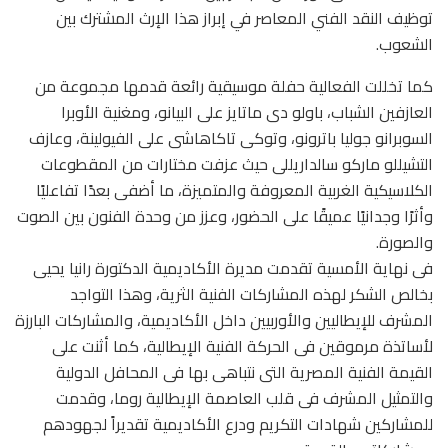
توظيف النقد الفني المعاصر في إبراز هذا الإرث المشترك بين
الشعوب.
كما تخللت الفعالية حفلة موسيقية رائعة قدمها مجموعة من
العازفين الشباب، باولو دى ماتايز على البيانو، ومغنية الأوبرا
السوبرانو جوليا باترونو، وتوكى تاكاهاشى على الفيولينة، وعازف
التشيللو ماركو سالداريللى حيث عزفت مختارات من المقطوعات
الكلاسيكية الغربية المعروفة والمتميزة، ما أضفى بعدًا تفاعليًا
وأثرًا وجدانيًا عميقًا على الحضور، وعزز من وحدة الفنون بين الصوت
والصورة.
فى نهاية الأمسية تقدمت مديرة الأكاديمية الدكتورة رانيا يحيى
بخالص الشكر لهذه المشاركات الفنية الثرية، وهذا التواجد
المشرف للإيطاليين والأوربيين داخل الأكاديمية، والمشاركات البارزة
لأساتذة مرموقين فى الحركة الفنية الإيطالية، كما أثنت على
القيمة الفنية المصرية التى نتباهى بها فى المحافل الدولية
والتمثيل المشرف فى قلب العاصمة الإيطالية روما، وقدمت
للمشاركين شهادات التكريم ودرع الأكاديمية تقديراً لجهودهم