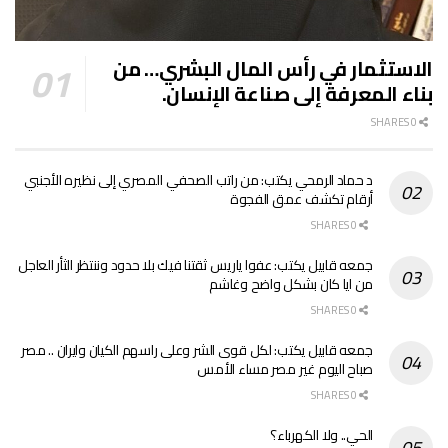
الاستثمار في رأس المال البشري… من
بناء المعرفة إلى صناعة الإنسان.
0 SHARES
د حماد الرمحي يكتب: من راتب الصحفي المصري إلى نظيره الأجنبي
أرقام تكشف عمق الفجوة
0 SHARES
جمعه قابيل يكتب: عفوا ياريس ثقتنا فيك بلا حدود وننتظر الثأر العاجل
من ايا كان بشكل واضح وغاشم
0 SHARES
جمعه قابيل يكتب: لكل قوى الشر وعلى راسهم الكيان وايران .. مصر
صباح اليوم غير مصر مساء الأمس
0 SHARES
الحي.. ولا الكهرباء؟