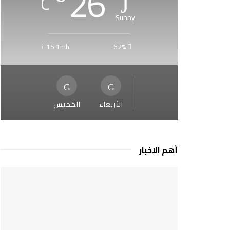
°
26
C
Sunny
15.1mh
62%
الأربعاء
الخميس
أهم الاخبار