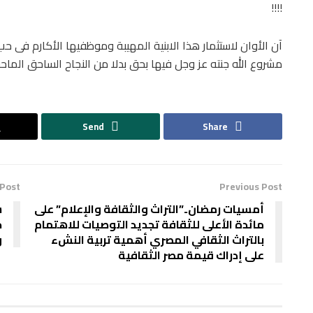
!!!!
آن الأوان لاستثمار هذا الابنية المهيبة وموظفيها الأكارم فى ح
مشروع الله جنته عز وجل فيها بحق بدلا من النجاح الساحق الما
Send
Share
 Post
Previous Post
أمسيات رمضان..”التراث والثقافة والإعلام” على
س
مائدة الأعلى للثقافة تجديد التوصيات للاهتمام
ح
بالتراث الثقافي المصري أهمية تربية النشء
و
على إدراك قيمة مصر الثقافية