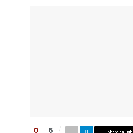
0
6
Share on Twit