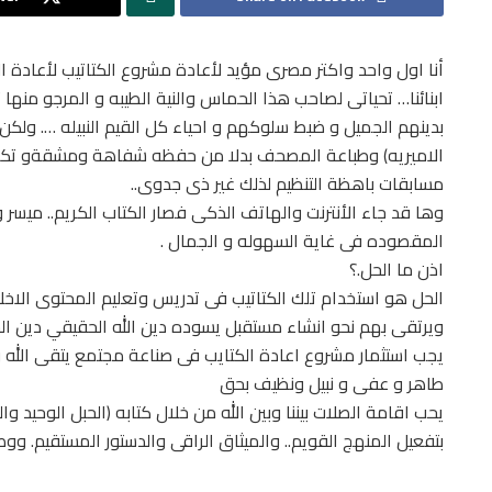
أنا اول واحد واكتر مصرى مؤيد لأعادة مشروع الكتاتيب لأعادة ال
ابنائنا… تحياتى لصاحب هذا الحماس والنية الطيبه و المرجو منها
الاميريه) وطباعة المصحف بدلا من حفظه شفاهة ومشقةو تكل
مسابقات باهظة التنظيم لذلك غير ذى جدوى..
وها قد جاء الأنترنت والهاتف الذكى فصار الكتاب الكريم.. ميس
المقصوده فى غاية السهوله و الجمال .
اذن ما الحل.؟
الحل هو استخدام تلك الكتاتيب فى تدريس وتعليم المحتوى الاخل
ويرتقى بهم نحو انشاء مستقبل يسوده دين الله الحقيقي دين ال
يجب استثمار مشروع اعادة الكتايب فى صناعة مجتمع يتقى الله و
طاهر و عفى و نبيل ونظيف بحق
يحب اقامة الصلات بيننا وبين الله من خلال كتابه (الحبل الوحيد 
بتفعيل المنهج القويم.. والميثاق الراقى والدستور المستقيم. ووص