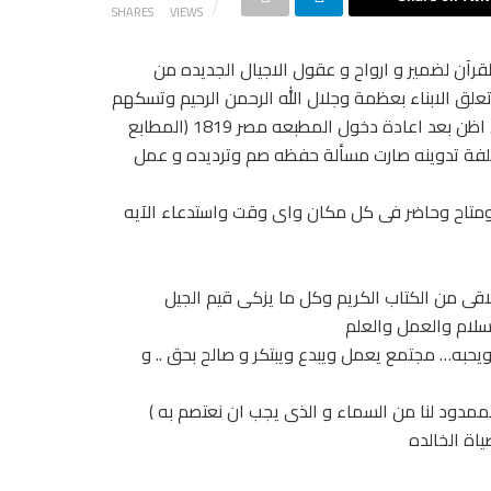
SHARES
VIEWS
قرآن لضمير و ارواح و عقول الاجيال الجديده من
 تعلق الابناء بعظمة وجلال الله الرحمن الرحيم وتسكهم
بدينهم الجميل و ضبط سلوكهم و احياء كل القيم النبيله …. ولكن اظن بعد اعادة دخول المطبعه مصر 1819 (المطابع
فة تدوينه صارت مسألة حفظه صم وترديده و عمل
ر ومتاح وحاضر فى كل مكان واى وقت واستدعاء الآيه
اقى من الكتاب الكريم وكل ما يزكى قيم الجيل
سلام والعمل والعلم
يحبه… مجتمع يعمل ويبدع ويبتكر و صالح بحق .. و
والممدود لنا من السماء و الذى يجب ان نعتصم به )
ياة الخالده