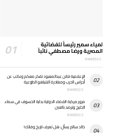
لمياء سمير رئيساً للفضائية
المصرية ورضا مصطفي نائباً
0 SHARES
الإعلامية فاتن عبدالمعبود تفكر معكم ونكتب عن
أجراس الحرب ومغادرة النتنياهو الطوعية
0 SHARES
مرور مركبة الفضاء الدولية بداية الخسوف في سماء
الخليج وترصد بالعين
0 SHARES
خالد سالم يسأل: هل تعرف تاريخ وفاتك!