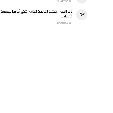
0 SHARES
بأمر الحب… مكتبة القاهرة الكبرى تفتح أبوابها لمسيرة
العندليب
0 SHARES