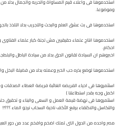
استخدموها فى واعلاء قيم المساواة والحريه والجمال بدلا من الم
وموضوعا.
استخدموها فى بث عشق العلم والبحث والتجريب بدلا التلذذ بالج
استخدموها انتاج علماء حقيقيين مش لجنة كبار علماء الفتاوى و
احكام.
اخبروهم ان السيادة لقانون الحق بدلا من سيادة الباطل والبلطجه
استخدموها لوضع بذره حب الخير وعمله بدلا من فضيلة البخل و
استثمروها فى احياء الفريضه الغائبة فريضة العطاء الصدقات 
اكمل وجه بقدر استطاعتنا )
استثمروها فى نهضة قيمة العمل و السعى والبناء و تحقيق حلم ا
والتكاسل والاكتفاء برفع الأكف ناحية السحاب نرجو الماء ؟؟؟!!
مصر واحده من الدول التى تملك اضخم وافخم عدد من دور العباد