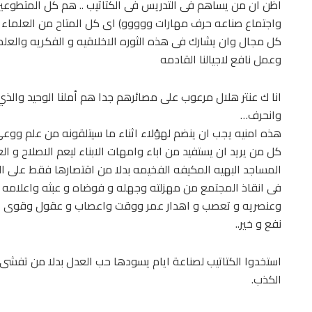
اظن ان من يساهم فى التدريس فى الكتاتيب .. هم كل المتطوعين 
واجتماع صناعه حرف مهارات ووووو) اى كل المتاح من العلماء 
كل مجال وان يشارك فى هذه الثوره الاخلاقيه و الفكريه والعلم
وعمل نافع لاجيالنا القادمه
انا ك عنتر هلال مرعوب على مصائرهم جدا هم أملنا الوحيد والذي
وانحرف…
هذه امنيه يجب ان ينضم لهؤلاء اثناء ما سيتلقونه من علم وو
كل من يريد ان يستفيد من اباء وامهات الابناء ليعم الاصلاح و ا
المساجد البهيه المكيفه الفخيمه بدلا من اقتصارها فقط على ال
فى انقاذ المجتمع من مهزلته وجهله و فوضاه و عبثه واعلامه ا
وعنصريه و تعصب و اهدار عمر ووقت واعصاب و عقول وقوى اج
نفع و خير..
استخدوا الكتاتيب لصناعة ايام يسودها حب العدل بدلا من تفشى ا
الكذب.