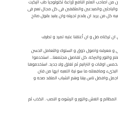
من اصاحب العلم النافع (زراعة تكنولوجيا طب اتيكيت
والباحثين والمبدعين والمثقفين فى كل مجال نعم فى
يه كل من يريد ان يقدم تجربته وان يفيد بقول صالح
 ان تركناه ضل و ان أغلقنا عليه تمرد و تطرف
عى و معرفه واصول ذوق و السلوك والتعامل الحسن
لعلم والنور والبركه. كل تفاصيل مجتمعنا… استخدموا
خمس اوقات و الترانيم ثم تغلق ولا جديد. استخدموها
لبذىء ومافعلته ما سو نية اللعبه ايها من فتن
مل وافضل ناس بيننا وهم الشباب المتقد صحه و
لمظالم و الغش والزور و الرشوه و النصب . الكذب ثم