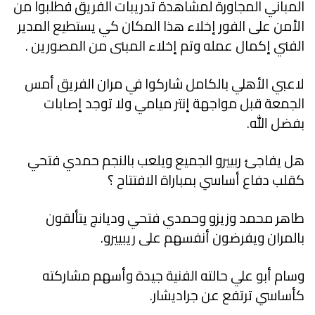
المباني المجاورة لمشاهدة تدريبات الفريق فطلبوا من
الأمن على الفور إخلاء هذا المكان كي يستطيع المدير
الفني إكمال عمله وتم إخلاء المبنى من المصورين .
لاعبي الأهلي بالكامل شاركوا في مران الفريق أمس
الجمعة قبل مواجهة إنتر ميامي ولا توجد إصابات
بفضل الله.
هل يفاجئ ربييرو الجميع ويلعب بالنجم حمدي فتحي
كقلب دفاع أساسي بمباراة الافتتاح ؟
طاهر محمد وزيزو وحمدي فتحي وديانج يتألقون
بالمران ويفرضون أنفسهم على ريبييرو.
وسام أبو علي حالته الفنية جيدة وأسهم مشاركته
كأساسي ترتفع عن جراديشار.