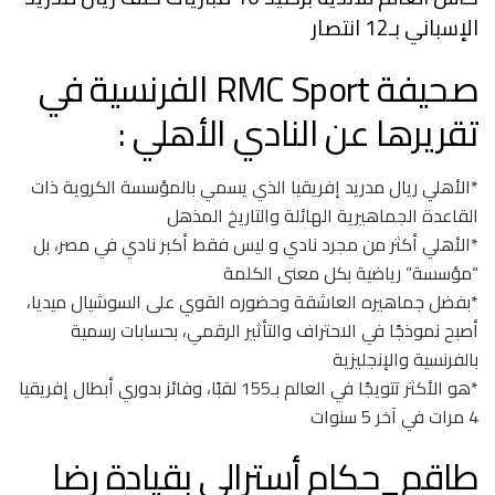
الإسباني بـ12 انتصار
صحيفة RMC Sport الفرنسية في
تقريرها عن النادي الأهلي :
*الأهلي ريال مدريد إفريقيا الذي يسمي بالمؤسسة الكروية ذات
القاعدة الجماهيرية الهائلة والتاريخ المذهل
*الأهلي أكثر من مجرد نادي و ليس فقط أكبر نادي في مصر، بل
“مؤسسة” رياضية بكل معنى الكلمة
*بفضل جماهيره العاشقة وحضوره القوي على السوشيال ميديا،
أصبح نموذجًا في الاحتراف والتأثير الرقمي، بحسابات رسمية
بالفرنسية والإنجليزية
*هو الأكثر تتويجًا في العالم بـ155 لقبًا، وفائز بدوري أبطال إفريقيا
4 مرات في آخر 5 سنوات
طاقم_حكام أسترالي بقيادة رضا