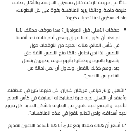
حاليًّا في مهمة تاريخية خلال مسيرتي التدريبية، والأهلي صاحب
طبيعة خاصة، ودائمًا يريد المنافسة بقوة على كل البطولات،
ولذلك سيكون لدينا تحديات كبيرة”.
صفقات الأهلي قبل المونديال؟ هذا موقف مختلف لأننا
لم نعتد أن يكون لدينا فريق وبعض أيام قليلة نجد أنفسنا
في كأس العالم، هناك العديد من التوقعات حول
اللاعبين، لذا نحن نحاول دائمًا منح اللاعبين الثقة حتى
يشعروا بالقوة ويطمئنوا بأنهم سوف يظهرون بشكل
جيد، وهم كذلك بالفعل، ونحاول أن نصل لحالة من
التناغم بين اللاعبين”.
*الأهلي وإنتر ميامي فريقان كبيران، كل منهما كبير في منطقته،
وأعتقد أن الأهلي لديه خبرة لمشاركاته السابقة في كأس العالم
للأندية، والجميع لديه طموح في البطولة بالشكل الجديد، كل فريق
لديه أهدافه، ونحن نتطلع للفوز في هذه المنافسات”.
*لا أشعر أن هناك ضغطًا يقع عليّ، أنا هنا لأساعد اللاعبين لتقديم