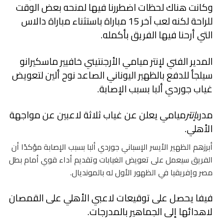
وكانت هناك لحظات اضطررنا فيها لمنحه بعض الوقت
للراحة لكنه لعب آخر 15 مباراة باستثناء مباراة دالاس
التي أرحنا فيها الفريق بأكمله.
المدير الفني لإنتر ميامي الأرجنتيني خافيير ماسكيرانو
سيلجأ للدفع بالظهير اليوناني الصاعد نوح ألين لتعويض
غياب جوردي ألبا بسبب الإصابة.
مدرب
إنتر
ميامي يعلن عن غياب ثلاثة لاعبين عن مواجهة
الأهلي.
أبرزهم الظهير الأيسر الإسباني جوردي ألبا بسبب الإصابة مؤكدًا أن
الفريق سيعمل على تعويض الغيابات وتقديم أداء قوي أمام بطل
مصر وإفريقيا في الظهور الأول له بالمونديال.
فيفا يحصل على توقيعات لاعبي الأهلي على القمصان
لاهدائها إلى الجماهير بالمدرجات.