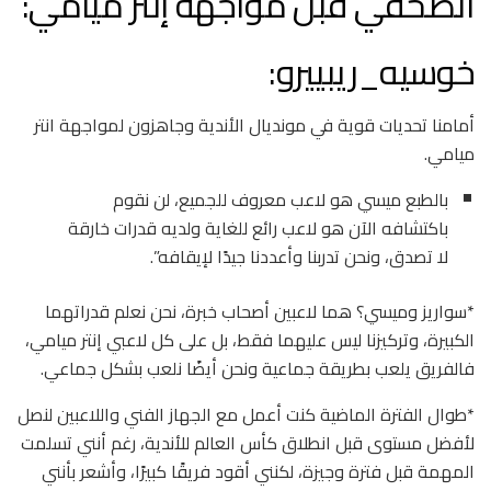
الصحفي قبل مواجهة إنتر ميامي:
خوسيه_ريبييرو:
أمامنا تحديات قوية في مونديال الأندية وجاهزون لمواجهة انتر
ميامي.
بالطبع ميسي هو لاعب معروف للجميع، لن نقوم
باكتشافه الآن هو لاعب رائع للغاية ولديه قدرات خارقة
لا تصدق، ونحن تدربنا وأعددنا جيدًا لإيقافه”.
*سواريز وميسي؟ هما لاعبين أصحاب خبرة، نحن نعلم قدراتهما
الكبيرة، وتركيزنا ليس عليهما فقط، بل على كل لاعبي إنتر ميامي،
فالفريق يلعب بطريقة جماعية ونحن أيضًا نلعب بشكل جماعي.
*طوال الفترة الماضية كنت أعمل مع الجهاز الفني واللاعبين لنصل
لأفضل مستوى قبل انطلاق كأس العالم للأندية، رغم أنني تسلمت
المهمة قبل فترة وجيزة، لكنني أقود فريقًا كبيرًا، وأشعر بأنني