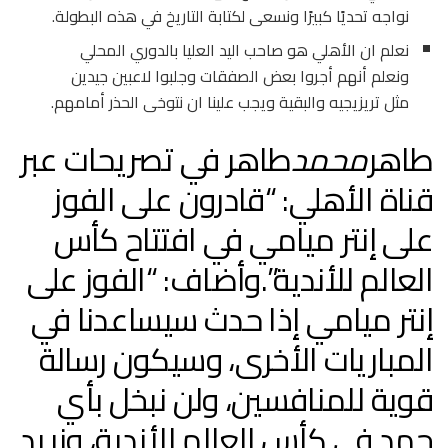
نواجه تحديًا كبيرًا ونسعى لكتابة التاريخ في هذه البطولة.
نعلم ان الأهلي هو صاحب اليد العليا بالدوري المحلي
ونعلم أنهم أجروا بعض الصفقات وجلبوا لاعبين جيدين
مثل تريزيجيه والبقية ويجب علينا ان نتوخى الحذر أمامهم.
طاهر
محمد
طاهر في تصريحات عبر
قناة الأهلي: “قادرون على الفوز
على إنتر ميامي في افتتاح كأس
العالم للأندية”.وأضاف: “الفوز على
إنتر ميامي إذا حدث سيساعدنا في
المباريات الأخرى، وسيكون رسالة
قوية للمنافسين، ولن نبخل بأي
جهد في كأس العالم للأندية، ونريد