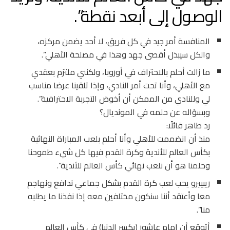
الوصول إلى أبعد نقطة”.
المنافسة أمر جيد في كل فريق، لا أحد يضمن مركزه،
والكل سيبذل أقصى جهد وهذا في مصلحة الأهلي”.
ما زالت أحلم بالاحتراف في أوروبا، ولكنني ملتزم بعقدي
مع الأهلي، وأنا تحت أمر النادي، وإذا تلقينا عرضا مناسب
لي وللنادي من الممكن أن أخوض التجربة الاحترافية”.
وبسؤاله عن حلمه في المونديال؟
رد طاهر قائلًا:
منذ أن انضممت للأهلي وأنا أحلم بلعب المباراة النهائية
بكأس العالم للأندية وكرة القدم فيها كل شيء طموحنا
وحلمنا هو أن نلعب نهائي كأس العالم للأندية”.
ريبييرو يحب لعب كرة القدم بشكل جماعي ندافع ونهاجم
معا وأعتقد أننا سنكون مختلفين معه إذا نفذنا ما يطلبه
منا”.
أتوقع أن إمام عاشور (يكسر الدنيا) في كأس العالم