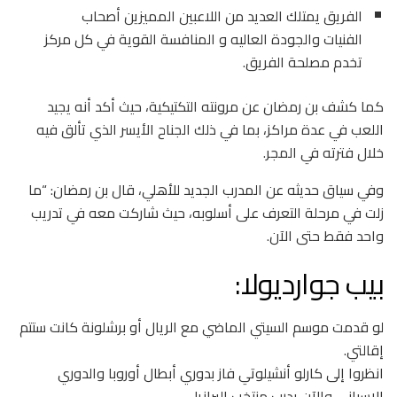
الفريق يمتلك العديد من اللاعبين المميزين أصحاب
الفنيات والجودة العاليه و المنافسة القوية في كل مركز
تخدم مصلحة الفريق.
كما كشف بن رمضان عن مرونته التكتيكية، حيث أكد أنه يجيد
اللعب في عدة مراكز، بما في ذلك الجناح الأيسر الذي تألق فيه
خلال فترته في المجر.
وفي سياق حديثه عن المدرب الجديد للأهلي، قال بن رمضان: “ما
زلت في مرحلة التعرف على أسلوبه، حيث شاركت معه في تدريب
واحد فقط حتى الآن.
بيب جوارديولا:
لو قدمت موسم السيتي الماضي مع الريال أو برشلونة كانت ستتم
إقالتي.
انظروا إلى كارلو أنشيلوتي فاز بدوري أبطال أوروبا والدوري
الإسباني والآن يدرب منتخب البرازيل.