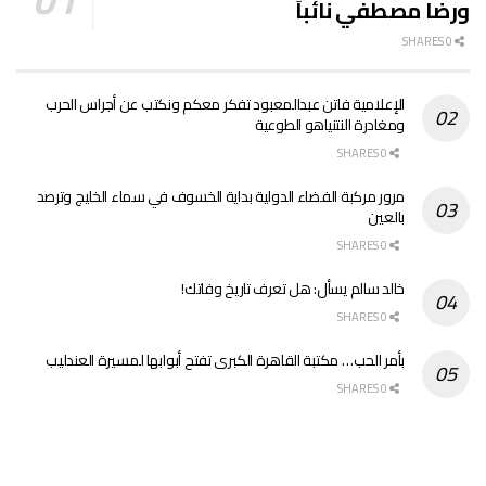
ورضا مصطفي نائباً
0 SHARES
الإعلامية فاتن عبدالمعبود تفكر معكم ونكتب عن أجراس الحرب
ومغادرة النتنياهو الطوعية
0 SHARES
مرور مركبة الفضاء الدولية بداية الخسوف في سماء الخليج وترصد
بالعين
0 SHARES
خالد سالم يسأل: هل تعرف تاريخ وفاتك!
0 SHARES
بأمر الحب… مكتبة القاهرة الكبرى تفتح أبوابها لمسيرة العندليب
0 SHARES