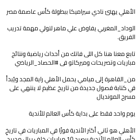
الأهلي يهنئ نادي سيراميكا ببطولة كأس عاصمة مصر
الوداد_المغربي يفاوض علي ماهر لتولي مهمة تدريب
الفريق.
تابع معنا هنا كل اللى فاتك من أحداث رياضية ونتائج
مباريات وتصريحات وميركاتو فى #الحصاد_الرياضي
من_القاهرة إلى ميامي يحمل الأهلي راية المجد ويُبدأ
في كتابة فصول جديدة من تاريخ عظيم لا ينتهي على
مسرح المونديال
يوم واحد فقط على بداية كأس العالم للأندية
الأهلي هو ثاني أكثر الأندية فوزًا في المباريات في تاريخِ
كأس العالم للأندية برصيد 10 مباريات خلف ريال مدريد