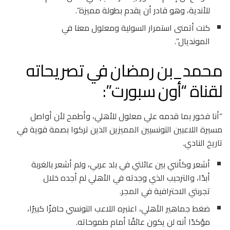
للأندية، وهو قادر أن يقدم بطولة مميزة”.
كنت أتمنى استمرار السولية ومعلول معنا في
المونديال”.
محمد_بن رمضان في تصريحاته
لقناة “أون سبورت”:
“أنا فخور بما قدمه علي معلول للأهلي، وأطمح لأن أواصل
مسيرة اللاعبين التونسيين المميزين الذين تركوا بصمة قوية في
تاريخ النادي.
أشعر وكأنني بين عائلتي في بلد عربي، ولم أشعر بالغربة
أبدًا، والترحيب الذي وجدته في الأهلي لم أجده خلال
تجربتي الاحترافية في المجر.
ضغط جماهير الأهلي، اعتبره اللاعب التونسي حافزًا كبيرًا،
مؤكدًا أنه لن يكون عائقًا أمام طموحاته.