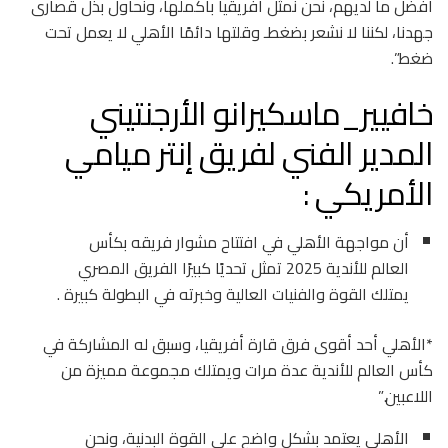
أفضل ما لديهم، نحن نمثل أفريقيا بأكملها، ونحاول بذل قصارى
جهدنا، لكننا لا نشعر بضغطـ وقلتها دائمًا الأهلي لا يعمل تحت
ضغط”.
خافيير_ماسكيرانو الأرجنتيني
المدير الفني لفريق إنتر ميامي
الأمريكي :
أن مواجهة الأهلي في افتتاح مشوار فريقه بكأس
العالم للأندية 2025 تمثل تحديًا كبيرًا الفريق المصري
يمتلك القوة والفنيات العالية وخبرته في البطولة كبيرة .
*الأهلي أحد أقوى فرق قارة أفريقيا، وسبق له المشاركة في
كأس العالم للأندية عدة مرات ويمتلك مجموعة مميزة من
اللاعبين.”
الأهلي يعتمد بشكل واضح على القوة البدنية، ونحن