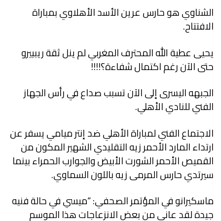
الشناوي هو حارس عرين الأسد الأهلاوي بمباراة
الافتتاح.
يحيى عطية الله المحترف المغربي لم ينل ثقة ريبييرو
حتى الآن رغم اكتمال شفاءة؟!!!!
الجبهه اليسرى إلى الآن تسبب صداع في رأس الجهاز
الفني للنادي الأهلي.
الاجتماع الفني لمباراة الأهلي ضد إنتر ميامي يسفر عن
ارتداء المارد الأحمر زيه التقليدي الشهير المكون من
القميص الأحمر الشورت الأبيض والجوارب الحمراء بينما
سيرتدي حارس المرمى زيه باللون السماوي.
ماسكيرانو في المؤتمر الصحفي: “ميسي في حالة فنيه
جيدة لقد عانى من بعض الانزعاجات هذا الموسم