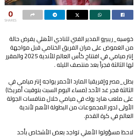
0
SHARES
خوسيه_ريبيرو المدير الفني للنادي الأهلي يفرض حالة
من الغموض على مران الفريق الختامي قبل مواجهة
إنتر ميامي في افتتاح كأس العالم للأندية 2025 والمقرر
لها الثالثة فجراً بعد منتصف الليله .
بطل_مصر وإفريقيا المارد الأحمر يواجه إنتر ميامي في
الثالثة فجر غد الأحد (مساء اليوم السبت بتوقيت أمريكا)
على ملعب هارد روك في ميامي خلال منافسات الجولة
الأولى لدور المجموعات من البطولة الأهم لأندية
العالم في كرة القدم.
لاحظ مسؤولوا الأهلي تواجد بعض الأشخاص بأحد