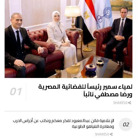
لمياء سمير رئيساً للفضائية المصرية
ورضا مصطفي نائباً
0 SHARES
الإعلامية فاتن عبدالمعبود تفكر معكم ونكتب عن أجراس الحرب
ومغادرة النتنياهو الطوعية
0 SHARES