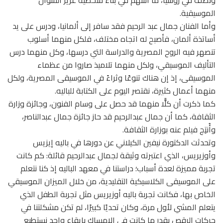
الموسيقية.
وأما الفنان جمال عبد الرحيم فقد سافر إلى ألمانيا، ودرس على يد
أساتذة ألمان، فأصبح له اتجاه مختلف، فلكل منهما أسلوب
تنصهر فيه الروح المصرية والدراسة التي درسها، وكل منهما درس
التأليف الموسيقي، ولكل منهما تلاميذ صاروا من عظماء
الموسيقى، إذ إن هناك تنوعًا وثراءً في الموسيقى المصرية، ولكل
منهما أعمال كثيرة، نقتصر اليوم على الكتابة للباليه.
كما ذكرت أن كلًّا منهما قد حصل على وسام الفنون، وجائزة وزارة
الثقافة، كما أن جمال عبدالرحيم قد حاز جائزة جمال عبدالناصر،
وأُنتِج فيلم عنه بوزارة الثقافة.
وتحدثت الدكتورة نيفين الكيلاني عن دورها في باليه إيزيس
وأوزيريس، الذي اعتبرته وثيقة لجمال عبدالرحيم قائلة: كم كانت
تجربة مميزة لعدة أسباب؛ دراستنا في معهد الباليه إذ كنا نتعلم
على الموسيقى الكلاسيكية التقليدية، من خلال الميزان الموسيقي
الخاص بها، فكانت تجربة باليه أوزيريس مثل تجربة الطفل الذي
يتعلم المشي لأول مرة، وكان تحديًا كبيرًا، لم تكن مشكلتنا في
حركات الرقص بقدر ما كانت في الإمساك بإيقاع واحد نستطيع