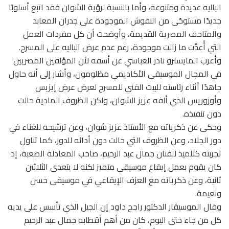
الباليه عديدة ومتنوعة، وأما بالنسبة لرؤية الشوان فقد اتبع أسلوبًا
جديدًا مستوحًى من النقوش الموجودة على جدران المعابد
والمتاحف المصرية القديمة، وأوضحت أن كل مفردات العمل
التي أُعدَّت ما زالت موجودة، رغم عدم عرض الباليه على المسرح.
وأعرب المايسترو نادر العباسي عن أسفه لأن المؤلفين المصريين
في المجال الموسيقي الأكاديمي مظلومون، وأشار إلى أنه حاول
جاهدًا أثناء رئاسته للبيت الفني للمسرح لعرض عرض إيزيس
وأوزوريس الذي ألفه عزيز الشوان، ولكن الظروف المادية حالت
دون تنفيذه.
وحكى عن ذكرياته مع الأستاذ عزيز شوان، وعن ترشيحه للغناء في
دور الجلاد، وعن الظروف التي حالت دون أدائه للدور، كما تناول
تجربته كتلميذ للفنان جمال عبد الرحيم، صاحب المعادلة الصعبة، إذ
كان يقوم بعمل إيقاع موسيقي متميز لكنه لا يتعدى الثلاثين
ثانية، وعن ذكرياته مع العزف الإيقاعي في موسيقى حسن
ونعيمة.
وقال الموسيقار الدكتور راجح داود إن الجيل الذي تأسس على يديه
كل من جاء حتى اليوم، كان من أهم أقطابه جمال عبد الرحيم