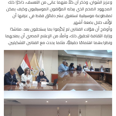
وعزيز الشوان، وذكر أن كلّاً منهما عانى من التعسف، ذاكرًا ذلك
المجهود الضخم الذي يبذله المؤلفون الموسيقيون وكيف يمكن
لمقطوعة موسيقية تستغرق عشر دقائق فقط في عزفها أن
تؤلَّف خلال بضعة أشهر.
وأوضح أن هؤلاء الفنانين لم يُكرَّموا بما يستحقون بعد، مناشدًا
وزارة الثقافة لتحقيق ذلك، وآملًا من الإعلام المصري أن يمنحهما
ونظراءهما اهتمامًا حقيقيًّا، مثلما يحدث مع الفنانين التشكيليين.