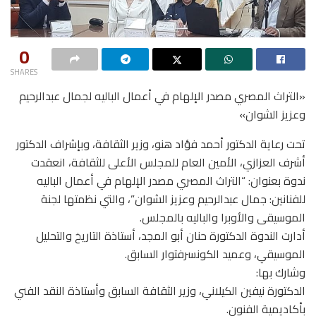
0
SHARES
«التراث المصري مصدر الإلهام في أعمال الباليه لجمال عبدالرحيم
وعزيز الشوان»
تحت رعاية الدكتور أحمد فؤاد هنو، وزير الثقافة، وبإشراف الدكتور
أشرف العزازي، الأمين العام للمجلس الأعلى للثقافة، انعقدت
ندوة بعنوان: “التراث المصري مصدر الإلهام في أعمال الباليه
للفنانين: جمال عبدالرحيم وعزيز الشوان”، والتي نظمتها لجنة
الموسيقى والأوبرا والباليه بالمجلس.
أدارت الندوة الدكتورة حنان أبو المجد، أستاذة التاريخ والتحليل
الموسيقي، وعميد الكونسرفتوار السابق.
وشارك بها:
الدكتورة نيفين الكيلاني، وزير الثقافة السابق وأستاذة النقد الفني
بأكاديمية الفنون.