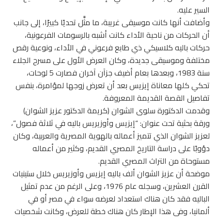
السير عليه.
وأضافت أنها كانت موسيقى غريبة، ما مثَّل تحديًا كبيرًا، إلى جانب
أن الحركات من ناحية الأداء كانت أشبه بالرسومات الفرعونية،
حركات باليه كلاسيكي ذي طابع فرعوني في الأداء، ونوعية رقص
مختلفة وموسيقى جديدة، وكان العرض الأول على مسرح الجلاء
سنة 1983، وبعدها بعام أضيف جزآن آخران فصارت 5 لوحات،
تحكي كلها معاناة إيزيس بعد أن تعرض زوجها لمؤامرة، بنفس
تفاصيل القصة القديمة المعروفة.
وقدمت الدكتورة سلوى الشوان (كريمة الدكتور عزيز الشوان)
ورقة بحثية تحت عنوان: “إيزيس وأوزيريس باليه في ثلاثة فصول”،
لعزيز الشوان الذي تتميز أعماله بالهوية المصرية والعربية، وكان
دؤوبًا على دراسة التاريخ المصري القديم، وكثير من أعماله
مستوحاة من التراث المصري القديم.
موضحة أن عزيز الشوان ألف باليه إيزيس وأوزيريس خلال ستينيات
القرن العشرين، وسجله عام 1976، وعلى الرغم من عدم تمثيل
الباليه فقد كان هناك استعداد لعرضه سواء في مصر أو في
ألمانيا، وفي هذا الإطار كان هناك خطة للعرض، وكانت شخصيات