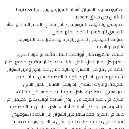
الدكتورة سلوى الشوان، أستاذ الميوزيكولوجي بجامعة نوفا
بالبرتغال (عن طريق zoom).
المايسترو والمؤلف الموسيقى/ نادر عباسي، المدير الفني والقائد
الأساسي لأوركسترا الاتحاد الفلهارموني.
المؤلف الموسيقي الدكتور راجح داود، مقرر لجنة الموسيقى
والأوبرا والباليه.
افتتحت الدكتورة حنان أبوالمجد اللقاء قائلة: لو قررنا التكريم
سنكرم كل رموز الجيل الأول، لكننا بصدد اختيار موضوع، فوقع اختيار
اللجنة على مؤلفي المسرح والباليه جمال عبدالرحيم وعزيز الشوان،
فأعمالهما فيها استلهام للهوية المصرية ومن التراث، مصر
القديمة، والتراث الشعبي، إذ ينتمي الفنانان للجيل الثاني
للموسيقى المعاصرة، ولكل منهما اتجاه موسيقي مختلف،
اشتركا في تعلم العزف على أيدي أساتذة أجانب كانوا مقيمين في
القاهرة، ودرسوا على أساتذة أجانب، ولكن دراستهما التخصصية
كانت في الخارج، فقد سافر عزيز الشوان إلى الاتحاد السوفييتي
وتعرف على طريقة صياغة الموسيقى هناك، ودرس لمدة سنة
ونصف في روسيا، ما أسهم في بناء شخصية عزيز الشوان