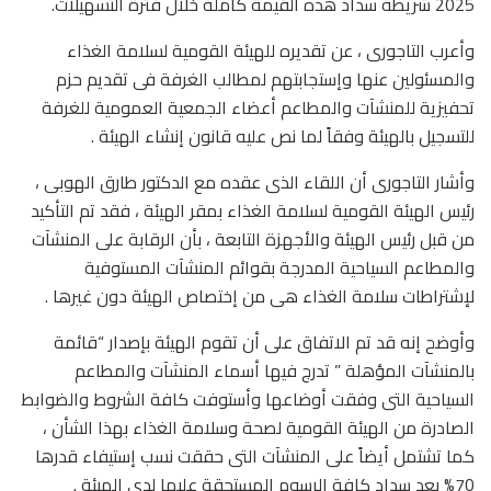
2025 شريطة سداد هذه القيمة كاملة خلال فترة التسهيلات.
وأعرب التاجورى ، عن تقديره للهيئة القومية لسلامة الغذاء
والمسئولين عنها وإستجابتهم لمطالب الغرفة فى تقديم حزم
تحفيزية للمنشآت والمطاعم أعضاء الجمعية العمومية للغرفة
للتسجيل بالهيئة وفقاً لما نص عليه قانون إنشاء الهيئة .
وأشار التاجورى أن اللقاء الذى عقده مع الدكتور طارق الهوبى ،
رئيس الهيئة القومية لسلامة الغذاء بمقر الهيئة ، فقد تم التأكيد
من قبل رئيس الهيئة والأجهزة التابعة ، بأن الرقابة على المنشآت
والمطاعم السياحية المدرجة بقوائم المنشآت المستوفية
لإشتراطات سلامة الغذاء هى من إختصاص الهيئة دون غيرها .
وأوضح إنه قد تم الاتفاق على أن تقوم الهيئة بإصدار “قائمة
بالمنشآت المؤهلة ” تدرج فيها أسماء المنشآت والمطاعم
السياحية التى وفقت أوضاعها وأستوفت كافة الشروط والضوابط
الصادرة من الهيئة القومية لصحة وسلامة الغذاء بهذا الشأن ،
كما تشتمل أيضاً على المنشآت التى حققت نسب إستيفاء قدرها
70% بعد سداد كافة الرسوم المستحقة عليها لدى الهيئة .