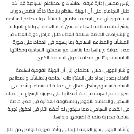
رئيس مجلس إدارة غرفة المنشآت والمطاعنم السياحية قد أكد
خلال الاجتماع، على أن الهيئة ستنظم برنامجًا خاصًّا يتضمن دورات
تدريبية وورش عمل لتوعية العاملين بالمنشآت والمطاعم السياحية
ونشر ثقافة سلامة الغذاء لتحسين أداء اﻟﻌﺎﻣﻟﯾن، واﺗﺑﺎع اﻟﻘواﻋد
واﻹشتراطات الخاصة بسلامة الغذاء ﺧﻼل ﻣراﺣل دورة اﻟﻐذاء ﻓﻲ
المنشآت والمطاعم السياحية بما يسهم فى الحفاظ على صورة
مصر الدولية وإبرازها بما يتناسب مع سمعتها السياحية ومكانتها
التنافسية دوليًّا بين مصاف الدول السياحية الكبرى.
وأشار الهوبي، خلال الاجتماع، إلى أن الهيئة القومية لسلامة
الغذاء بصدد إعداد دليل للاشتراطات الخاصة بالمنشآت والمطاعم
السياحية سيسهم بشكل فعال فى عملية الاستيفاء، وشدد على
ضرورة دعم الغرفة فى حث أعضائها على ضرورة الإسراع فى عملية
التسجيل والاعتماد للنهوض بالمنظومة الغذائية فى مصر، خاصة
فى القطاع السياحي، مما سيكون له أعظم الأثر فى تحقيق تجربة
سياحية مصرية متميزة لضيوفها وزوارها.
وأشاد الهوبى بدور الغرفة الإيجابى وأكد ضرورة التواصل من خلال