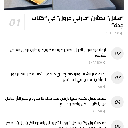
“هلال” يدشن “حارتي جرول” في “كتاب
جدة”
0 SHARES
الإعلامية سونيا الحبال تنصح بصوت مكتوب: لو حابب تبقي شخص
مشهور
0 SHARES
برعاية وزير الشباب والرياضة: إطلاق منتدى “رائدات مصر” لتعزيز دور
المرأة وتمكينها في المجتمع
0 SHARES
جمعه قابيل يكتب: عفوا ياريس ثقتنا فيك بلا حدود وننتظر الثأر العاجل
من ايا كان بشكل واضح وغاشم
0 SHARES
جمعه قابيل يكتب: لكل قوى الشر وعلى راسهم الكيان وايران .. مصر
صباح اليوم غير مصر مساء الأمس