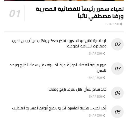
لمياء سمير رئيساً للفضائية المصرية
ورضا مصطفي نائباً
0 SHARES
الإعلامية فاتن عبدالمعبود تفكر معكم ونكتب عن أجراس الحرب
ومغادرة النتنياهو الطوعية
0 SHARES
مرور مركبة الفضاء الدولية بداية الخسوف في سماء الخليج وترصد
بالعين
0 SHARES
خالد سالم يسأل: هل تعرف تاريخ وفاتك!
0 SHARES
بأمر الحب… مكتبة القاهرة الكبرى تفتح أبوابها لمسيرة العندليب
0 SHARES