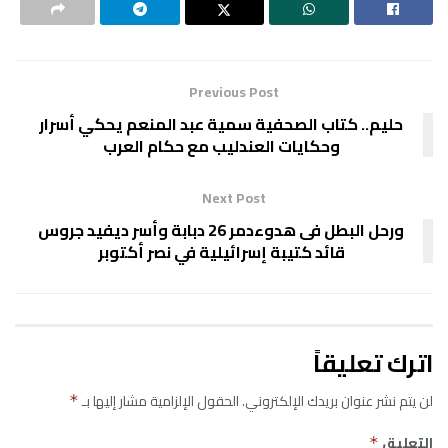
Previous Post
حليم.. كتاب الصحفية سمية عبد المنعم يحكي أسرار
وحكايات العندليب مع حكام العرب
Next Post
ورحل البطل فى هدوءدمر 26 دبابة وأسر ديفيد جروس
قائد كتيبة إسرائيلية في نصر أكتوبر
اترك تعليقاً
لن يتم نشر عنوان بريدك الإلكتروني.
الحقول الإلزامية مشار إليها بـ
*
التعليق
*