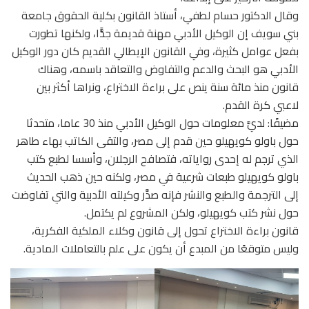
وقال الدكتور حسام لطفي، أستاذ القانون بكلية الحقوق جامعة
بني سويف إن الوكيل الأدبي مهنة قديمة جدًّا، ولكنها تطورت
بفعل عوامل كثيرة، وفي القانون الإيطالي القديم كان دور الوكيل
الأدبي هو البحث والدعم والتفاوض والتعاقد باسمه، وهناك
قانون منذ مائة سنة ينص على براءة الاختراع، ونراها أكثر بين
لاعبي كرة القدم.
مضيفًا: لديَّ معلومات حول الوكيل الأدبي منذ 30 عاما، متحدثا
حول باولو كويهيلو حين قدم إلى مصر، والتقى الكاتب بهاء طاهر
الذي ترجم له إحدى رواياته، فتصافح الرجلان، وأسسا لطبع كتب
باولو كويهيلو طبعات شرعية في مصر، ولكنه حين ذهب الحديث
إلى الترجمة والطبع والنشر فإنه صدَّر وكيلته الأدبية والتي تفاوضت
حول نشر كتب كويهيلو، ولكن المشروع لم يكتمل.
قانون براءة الاختراع تحول إلى قانون وكلاء الملكية الفكرية،
وليس متوقعًا من المبدع أن يكون على علم بالتعاملات المادية.