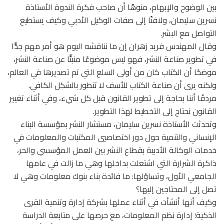
بين الوضوح والإبهام، منوهًا أن صاحب فكرة الندوة الأستاذة
نسرين سليمان، ولافتًا إلى صفات الوكيل الأدبي وكيف يستطيع
التواصل مع البشر.
وقال المهندس فريد زهران إن ما نناقشه اليوم هو أمر مهم جدًّا
في تطوير صناعة النشر، فهو ليس موضوعًا منبتًّا عن صناعة النشر،
موضحًا أن الكتاب كان من أولى السلع التي تم تصديرها في العالم،
ولكنه يرى أن صناعة الكتاب للأسف لا تتطور بالشكل الكافي.
مردفًا أننا بحاجة إلى تطوير القانون قبل كل شيء، وفي أثناء تغيير
القانون نحتاج إلى التخطيط لهذا التطوير.
وتحدثت الأستاذة نسرين سليمان، مستشار النشر بمؤسسة البناء
الإنساني والتنمية حول دور اختصاصيي المكتبات والمعلومات في
خدمات الوكالة الأدبية بقطاع النشر بين العمل المؤسسي والحر،
ذاكرة الشرارة التي اشتعلت بداخلها وهي ما زالت في عامها
الجامعي الأول، وتساؤلها: ما فائدة بناء بنوك معلومات وهي لا
تصل إلى المحتاجين إليها؟
وكيف أنها أنشأت في أثناء عملها بشركة إدارة وتنمية القرى
الذكية؛ إدارة نظم المعلومات، مع حرصها على متابعة الدراسة