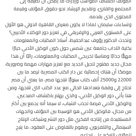
المؤلف اكتشاف المواهب وإدراك ما يمكن أن تضيفه إلى
المجتمع والقارئ، وتقديم الإرشاد نحو حقوق المؤلف وقيمة
المحتوى الذي يقدمه.
وتساءلت سليمان: لماذا لا يكون معرض القاهرة الدولي هو الأول
على المستوى العربي والإفريقي في تعزيز دور الوكلاء الأدبيين؟
وتحدث الدكتور رؤوف عبدالحفيظ، أستاذ المكتبات والمعلومات
بكلية الآداب جامعة عين شمس حول كون الوكيل الأدبي خيارًا
مهنيًّا جذابًا ومناسبًا لخريجي المكتبات والمعلومات، رائيًا أن هذا
مجال جديد مفتوح للجيل الجديد مع تعزيز مهارات مهمة وضرورية،
موضحًا أن هناك إحصائية عن دار الكتب المصرية ترصد ما بين
22000 و25000 ألف كتاب سنويًّا تنتجها مصر، ما يعني أن مصر
تحتاج إلى وقفة بتعدادها الحالي مع عدد الكتب التي تنتجها، ومن
هنا يأتي دور الوكيل الأدبي، والذي يهتم باكتشاف المبدعين.
والوكيل الأدبي فرصة لجذب الشباب، لا سيما أنه يجمع بين أكثر
من مجال، فالوكيل الأدبي هو الوسيط بين المؤلف والجهات
المستفيدة من إنتاجه الفكري مثل دور النشر وشبكات الإنتاج
السينمائي والتلفزيون، ويقوم بالتفاوض على العقود، ما يتيح
للمؤلف التركيز على إبداعه.