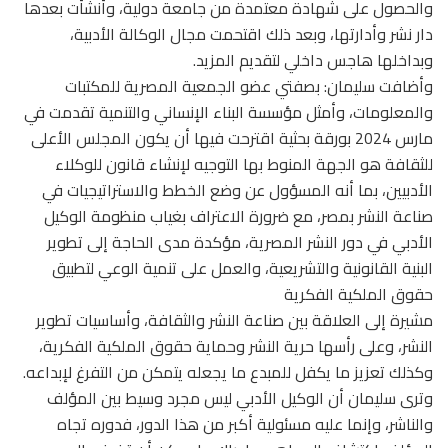
والحصول على شهادة معتمدة من جامعة دولية، وأنشأت بعدها
دار نشر وأدارتها، وبعد ذلك اقتحمت مجال الوكالة الأدبية،
وبداخلها هاجس داخلي لتقديم المزيد.
وأضافت سليمان: بصفتي عضو الجمعية المصرية للمكتبات
والمعلومات، وأمثل مؤسسة البناء الإنساني والتنمية تقدمت في
مارس 2024 بورقة بحثية اقترحت فيها أن يكون المجلس الأعلى
للثقافة هو الجهة المنوط بها التوجيه لإنشاء قانون للوكلاء
الأدبيين، بما أنه المسؤول عن وضع الخطط والاستراتيجيات في
صناعة النشر بمصر، مع ضرورة الاعتراف بغياب منظومة الوكيل
الأدبي في دور النشر المصرية، مؤكدة مدى الحاجة إلى تطوير
البنية القانونية والتشريعية، والعمل على تنمية الوعي لتطبيق
حقوق الملكية الفكرية
مشيرة إلى العلاقة بين صناعة النشر والثقافة، وأساسيات تطوير
النشر، وعلى رأسها حرية النشر وحماية حقوق الملكية الفكرية،
وكذلك تعزيز ما يكفل للمبدع ما يجعله يتمكن من التفرغ لإبداعه.
وترى سليمان أن الوكيل الأدبي ليس مجرد وسيط بين المؤلف
والناشر، وإنما عليه مسئولية أكبر من هذا الدور، فدوره تجاه