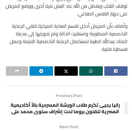
توقف القلب وبفضل من الله عاد النبض مرة أخرى ووضع المريض
على جهاز التنفس الصناعي.
وأضاف بأن المريض أدخل لقسم العناية المركزة لتلقي الرعاية
التخصصية المطلوبة؛ واستقرت الحالة وتم تحويلها إلى مدينة
الملك عبدالله الطبية لاستكمال الرعاية التخصصية اللازمة وعمل
قسطرة قلبية.
Previous Post
‏رانيا يحيى تكرم طلاب الورشة المسرحية بالأ أكاديمية
المصرية للفنون بروما تحت إشراف سلوى محمد على
Next Post