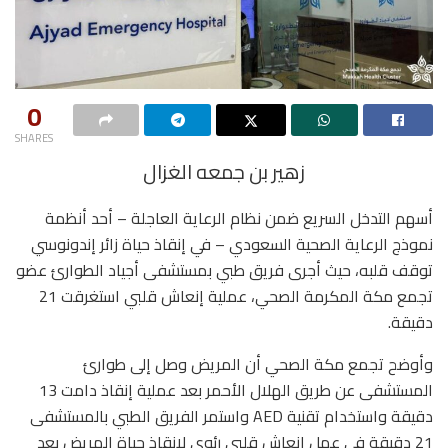
0
SHARES
زهير بن جمعه الغزال
أسهم التدخل السريع ضمن نظام الرعاية العاجلة – أحد أنظمة
نموذج الرعاية الصحية السعودي – في إنقاذ حياة زائر إندونوسي
توقف قلبه، حيث أجرى فريق طبي بمستشفى أجياد الطوارئ عضو
تجمع مكة المكرمة الصحي، عملية إنعاش قلبي استغرقت 21
دقيقة.
وأوضح تجمع مكة الصحي أن المريض وصل إلى طوارئ
المستشفى عن طريق الهلال الأحمر بعد عملية إنقاذ دامت 13
دقيقة واستخدام تقنية AED واستمر الفريق الطبي بالمستشفى
21 دقيقة في عمل إنعاش قلبي رئوي لإنقاذ حياة المريض بعد