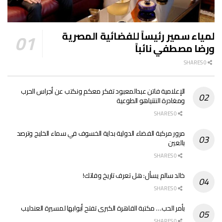
لمياء سمير رئيساً للفضائية المصرية
ورضا مصطفي نائباً
0 SHARES
الإعلامية فاتن عبدالمعبود تفكر معكم ونكتب عن أجراس الحرب
ومغادرة النتنياهو الطوعية
0 SHARES
مرور مركبة الفضاء الدولية بداية الخسوف في سماء الخليج وترصد
بالعين
0 SHARES
خالد سالم يسأل: هل تعرف تاريخ وفاتك!
0 SHARES
بأمر الحب… مكتبة القاهرة الكبرى تفتح أبوابها لمسيرة العندليب
0 SHARES