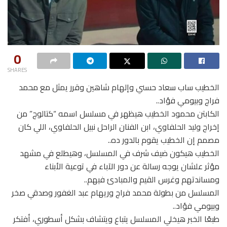
0
SHARES
الخطيب ساب سعاد حسني وإلهام شاهين وقرر يمثل مع محمد
فراج وبيومي فؤاد..
الكابتن محمود الخطيب هيظهر في مسلسل اسمه “كتالوج” من
إخراج وليد الحلفاوي، ابن الفنان الراحل نبيل الحلفاوي، اللي كان
مصمم إن الخطيب يقوم بالدور ده..
الخطيب هيكون ضيف شرف في المسلسل، وهيطلع في مشهد
مؤثر علشان يوجه رسالة عن دور الآباء في توعية الأبناء
ومساندتهم وغرس القيم والمبادئ فيهم..
المسلسل من بطولة محمد فراج وريهام عبد الغفور وصدقي صخر
وبيومي فؤاد..
طبعًا الخبر هيخلي المسلسل يتباع ويتشاف بشكل أسطوري، أفتكر