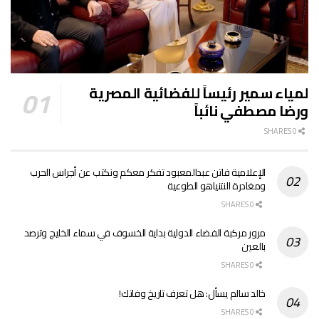
لمياء سمير رئيساً للفضائية المصرية
ورضا مصطفي نائباً
0 SHARES
الإعلامية فاتن عبدالمعبود تفكر معكم ونكتب عن أجراس الحرب
ومغادرة النتنياهو الطوعية
0 SHARES
مرور مركبة الفضاء الدولية بداية الخسوف في سماء الخليج وترصد
بالعين
0 SHARES
خالد سالم يسأل: هل تعرف تاريخ وفاتك!
0 SHARES