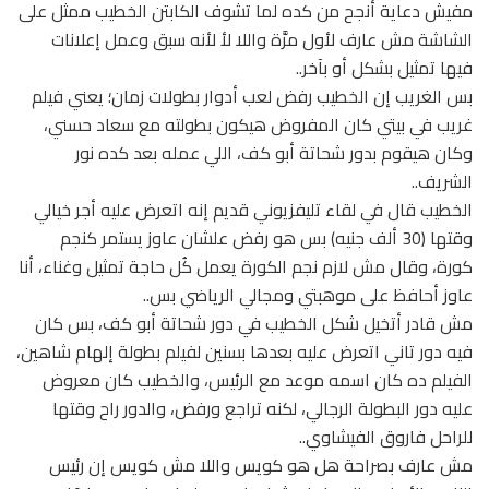
مفيش دعاية أنجح من كده لما تشوف الكابتن الخطيب ممثل على
الشاشة مش عارف لأول مرَّة واللا لأ لأنه سبق وعمل إعلانات
فيها تمثيل بشكل أو بآخر..
بس الغريب إن الخطيب رفض لعب أدوار بطولات زمان؛ يعني فيلم
غريب في بيتي كان المفروض هيكون بطولته مع سعاد حسني،
وكان هيقوم بدور شحاتة أبو كف، اللي عمله بعد كده نور
الشريف..
الخطيب قال في لقاء تليفزيوني قديم إنه اتعرض عليه أجر خيالي
وقتها (30 ألف جنيه) بس هو رفض علشان عاوز يستمر كنجم
كورة، وقال مش لازم نجم الكورة يعمل كُل حاجة تمثيل وغناء، أنا
عاوز أحافظ على موهبتي ومجالي الرياضي بس..
مش قادر أتخيل شكل الخطيب في دور شحاتة أبو كف، بس كان
فيه دور تاني اتعرض عليه بعدها بسنين لفيلم بطولة إلهام شاهين،
الفيلم ده كان اسمه موعد مع الرئيس، والخطيب كان معروض
عليه دور البطولة الرجالي، لكنه تراجع ورفض، والدور راح وقتها
للراحل فاروق الفيشاوي..
مش عارف بصراحة هل هو كويس واللا مش كويس إن رئيس