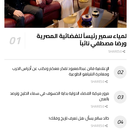
لمياء سمير رئيساً للفضائية المصرية
ورضا مصطفي نائباً
0 SHARES
الإعلامية فاتن عبدالمعبود تفكر معكم ونكتب عن أجراس الحرب
ومغادرة النتنياهو الطوعية
0 SHARES
مرور مركبة الفضاء الدولية بداية الخسوف في سماء الخليج وترصد
بالعين
0 SHARES
خالد سالم يسأل: هل تعرف تاريخ وفاتك!
0 SHARES