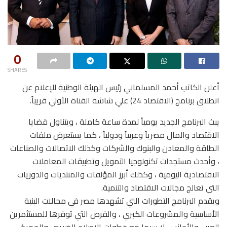
0
SHARES
أعلن الكاتب أحمد المسلماني رئيس الهيئة الوطنية للإعلام عن
انطلاق برنامج (الاقتصاد 24) علي شاشة القناة الأولي قريباً.
يبث البرنامج الجديد يومياً لمدة ساعة كاملة ، ويتناول قضايا
الاقتصاد والمال مصرياً وعربياً ودولياً ، كما يستعرض ملفات
الطاقة والمعادن والبنوك والشركات وكذلك الاتصالات والصناعات
، وأحدث مستجدات تكنولوجيا التمويل وتطبيقات المعاملات
الاقتصادية اليومية ، وكذلك أبرز المؤلفات والمنتديات والدوريات
التي تعالج مجالات الاقتصاد والتنمية.
ويقدم البرنامج التطورات التي تشهدها مصر في مجالات البنية
الأساسية والمشروعات الكبري ، والفرص التي توفرها للمستثمرين
العرب والأجانب ، لا سيما مع خطوات الإصلاح الضريبي والجمركي ،