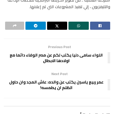
والتليفزيون ، إلي تنفيذ المشروعات التي تم إعلانها.
Previous Post
اللواء سامى دنيا يكتب لكم عن مصر الوفاء دائما مع
اولادها الابطال
Next Post
عمر ربيع ياسين يكتب عن والده: عاش المجد وان حاول
الظلم ان يطمسه!