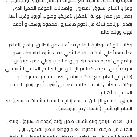
ومزايا اتساع السوق المصري ، وإمكانات الموقع المميز الذي
يجعل من مصر البوابة الأفضل لأفريقيا وجنوب أوروبا وغرب آسيا.
يقدم البرنامج ثلاثة من نجوم ماسبيرو : محمود يوسف و أحمد
نجيب وولاء غانم.
وكانت الهيئة الوطنية للإعلام قد أعلنت عن انطلاق برنامج (العالم
غداً) يومياً علي شاشة القناة الأولي عقب نشرة التاسعة ، وهو
برنامج من تقديم محمد ترك وريهام الديب وليلي عمر ، ويترأس
تحريره أيمن عطية ، كما تم الإعلان عن البرنامج العلمي الأسبوعي
(كلام في العلم) مع الدكتور سامح سعد .. تقديم دكتورة داليا
بركات ، ويترأس التحرير الكاتب الصحفي أشرف أمين رئيس القسم
العلمي بالأهرام .
يتوازي ذلك مع الإعلان عن بدء إنتاج سلسلة (وثائقيات ماسبيرو) عبر
الفيلم الوثائقي (أينشتاين في بورسعيد) .
تأتي هذه البرامج والوثائقيات ضمن رؤية (عودة ماسبيرو) .. والتي
انتقلت من مرحلة التخطيط العام ووضع الإطار الفكري ، إلي
المرحلة العملية .. من تطوير الخريطة البرامجية لمحطات الإذاعة