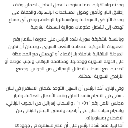
وحدته واستقراره.. مما يستوجب العمل العاجل، لضمان وقف
إطلاق النار، وتأمين وصول المساعدات الإنسانية، والحفاظ على
وحدة الأراضي السودانية ومؤسساتها الوطنية، ورفض أي مساع،
تهدف إلى تشكيل حكومات موازية للسلطة الشرعية.
وبالنسبة للشقيقة سوريا، شدد الرئيس على ضرورة استثمار رفع
العقوبات الأمريكية، لمصلحة الشعب السوري ، وضمان أن تكون
المرحلة الانتقالية شاملة؛ بلا إقصاء أو تهميش مع المحافظة
على الدولة السورية ووحدتها، ومكافحة الإرهاب وتجنب عودته أو
تصديره.. مع انسحاب الاحتلال الإسرائيلى من الجولان، وجميع
الأراضي السورية المحتلة.
وفي لبنان، أكد الرئيس أن السبيل الأوحد لضمان الاستقرار في لبنان
، يبقى في الالتزام بتنفيذ اتفاق وقف الأعمال العدائية، وقرار
مجلس الأمن رقم “1701” ، وانسحاب إسرائيل من الجنوب اللبناني،
واحترام سيادة لبنان على أراضيه، وتمكين الجيش اللبناني من
الاضطلاع بمسئولياته.
أما ليبيا، فقد شدد الرئيس على أن مصر مستمرة في جهودها