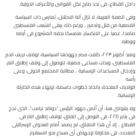
داخل القطاع، فى تحد صارخ لكل القوانين والأعراف الدولية.
وفى الضفة الغربية، لا تزال آلة الاحتلال، تمارس ذات السياسة
القمعية من قتل وتدمير .. ورغم ذلك يبقى الشعب الفلسطينى
صامدا، عصيا على الانكسار، متمسكا بحقه المشروع فى أرضه
ووطنه.
ومنذ أكتوبر ٢٠٢٣، كثفت مصر جهودها السياسية، لوقف نزيف الدم
الفلسطينى، وبذلت مساعى مضنية، للوصول إلى وقف إطلاق النار،
وإدخال المساعدات الإنسانية .. مطالبة المجتمع الدولى، وعلى
رأسه
الولايات المتحدة، باتخاذ خطوات حاسمة، لإنهاء هذه الكارثة
الإنسانية.
ولا يفوتنى هنا، أن أثمن جهود الرئيس “دونالد ترامب”، الذى نجح
فى يناير ٢٠٢٥، فى التوصل إلى اتفاق، لوقف إطلاق النار فى
القطاع .. إلا أن هذا الاتفاق، لم يصمد أمام العدوان الإسرائيلى
المتجدد، فى محاولة لإجهاض أى مساع نحو الاستقرار.