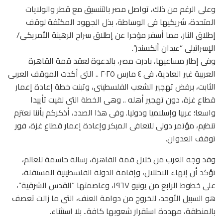
وعلى الرغم من ذلك، تواصل مصر بالتنسيق مع قطر والولايات
المتحدة، شريكيها فى الوساطة، بذل الجهود المكثفة لوقف
إطلاق النار، مما أسفر مؤخرا عن إطلاق سراح الرهينة الأمريكى/
الإسرائيلى “عيدان ألكسندر”.
وفى إطار مساعيها، بادرت مصر، بالدعوة لعقد قمة القاهرة
العربية غير العادية، فى ٤ مارس ٢٠٢٥ .. التى أكدت الموقف العربى
الثابت، برفض تهجير الشعب الفلسطينى، وتبنت خطة إعادة إعمار
قطاع غزة، دون تهجير أهله .. وهى الخطة التى لقيت تأييدا
واسعا؛ عربيا وإسلاميا ودوليا. وفى هذا الصدد، أذكركم بأننا نعتزم
تنظيم، مؤتمر دولى للتعافى المبكر وإعادة إعمار قطاع غزة، فور
توقف العدوان.
وقد وجه العرب من خلال قمة القاهرة، رسالة حاسمة للعالم،
تؤكد أن إنهاء الاحتلال، وإقامة الدولة الفلسطينية المستقلة،
على خطوط الرابع من يونيو ١٩٦٧، وعاصمتها “القدس الشرقية”،
هو السبيل الأوحد، للخروج من دوامة العنف، التى ما زالت تعصف
بالمنطقة، مهددة استقرار شعوبها كافة.. بلا استثناء.