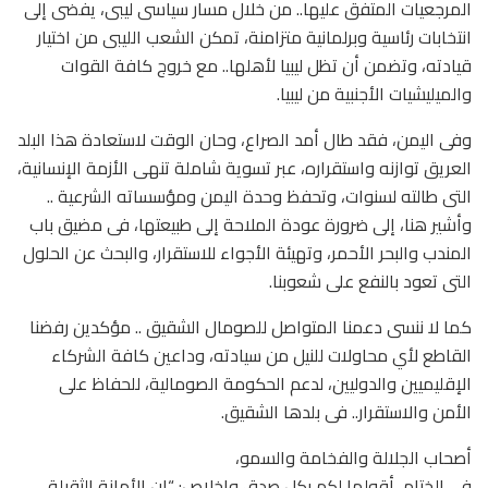
المرجعيات المتفق عليها.. من خلال مسار سياسى ليبى، يفضى إلى
انتخابات رئاسية وبرلمانية متزامنة، تمكن الشعب الليبى من اختيار
قيادته، وتضمن أن تظل ليبيا لأهلها.. مع خروج كافة القوات
والميليشيات الأجنبية من ليبيا.
وفى اليمن، فقد طال أمد الصراع، وحان الوقت لاستعادة هذا البلد
العريق توازنه واستقراره، عبر تسوية شاملة تنهى الأزمة الإنسانية،
التى طالته لسنوات، وتحفظ وحدة اليمن ومؤسساته الشرعية ..
وأشير هنا، إلى ضرورة عودة الملاحة إلى طبيعتها، فى مضيق باب
المندب والبحر الأحمر، وتهيئة الأجواء للاستقرار، والبحث عن الحلول
التى تعود بالنفع على شعوبنا.
كما لا ننسى دعمنا المتواصل للصومال الشقيق .. مؤكدين رفضنا
القاطع لأي محاولات للنيل من سيادته، وداعين كافة الشركاء
الإقليميين والدوليين، لدعم الحكومة الصومالية، للحفاظ على
الأمن والاستقرار.. فى بلدها الشقيق.
أصحاب الجلالة والفخامة والسمو،
فى الختام، أقولها لكم بكل صدق وإخلاص: “إن الأمانة الثقيلة