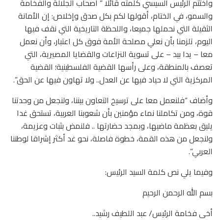
واختتم الرئيس السيسي كلمته قائلا ” أصحاب الجلالة والفخامة
والسمو، في الختام، أقولها لكم بكل صدق وإخلاص: إن الأمانة
الثقيلة التي نحملها جميعا، واللحظة التاريخية التي نقف فيها
اليوم، تلزمنا بأن نعلي مصلحة الأمة فوق كل اعتبار، وأن نعمل
معا – يدا بيد – على تسوية النزاعات والقضايا المصيرية، التي
تعصف بالمنطقة، وعلى رأسها القضية الفلسطينية؛ القضية
المركزية التي لا حياد فيها عن العدل.. ولا تهاون فيها عن الحق”.
وأضاف “فلنعمل معا على ترسيخ التعاون بيننا، ولنجعل من وحدتنا
قوة، ومن تكاملنا نماء مؤمنين بأن شعوبنا العربية، تستحق غدا
يليق بعظمة ماضيها، وبمجد حضارتها .. فلنمض بثبات وعزيمة،
ولنجعل من هذه القمة، خطوة فاصلة، نحو غد أكثر إشراقا لوطننا
العربي”.
وفيما يلي نص كلمة السيد الرئيس:
بسم الله الرحمن الرحيم
أخى فخامة الرئيس/ عبد اللطيف رشيد..