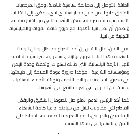
الحثيثة، للتوصل إلى مصالحة سياسية شاملة، وفق المرجعيات
المتفق عليها.. من خلال مسار سياسي ليبي، يفضي إلى انتخابات
رئاسية وبرلمانية متزامنة، تمكن الشعب الليبي من اختيار قيادته،
وتضمن أن تظل ليبيا لأهلها، مع خروج كافة القوات والميليشيات
الأجنبية من ليبيا.
وفي اليمن، قال الرئيس إن أمد الصراع قد طال وحان الوقت
لاستعادة هذا البلد العريق توازنه واستقراره، عبر تسوية شاملة
تنهي الأزمة الإنسانية، التي طالته لسنوات، وتحفظ وحدة اليمن
ومؤسساته الشرعية .. مؤكدا ضرورة عودة الملاحة إلى طبيعتها،
في مضيق باب المندب والبحر الأحمر، وتهيئة الأجواء للاستقرار،
والبحث عن الحلول التي تعود بالنفع على شعوبنا.
كما أكد الرئيس الدعم المتواصل للصومال الشقيق والرفض
القاطع لأي محاولات للنيل من سيادته، داعيا كافة الشركاء
الإقليميين والدوليين، لدعم الحكومة الصومالية، للحفاظ على
الأمن والاستقرار في بلدها الشقيق.