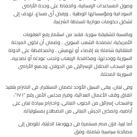
وصول المساعدات الإنسانية، والحفاظ على وحدة الأراضى
السودانية ومؤسساتها الوطنية .. ورفض أى مساع، تهدف إلى
تشكيل حكومات موازية للسلطة الشرعية.
وبالنسبة للشقيقة سوريا، فلابد من استثمار رفع العقوبات
الأمريكية، لمصلحة الشعب السورى .. وضمان أن تكون المرحلة
الانتقالية شاملة؛ بلا إقصاء أو تهميش .. والمحافظة على الدولة
السورية ووحدتها، ومكافحة الإرهاب وتجنب عودته أو تصديره..
مع انسحاب الاحتلال الإسرائيلى من الجولان، وجميع الأراضى
السورية المحتلة.
وفى لبنان، يبقى السبيل الأوحد لضمان الاستقرار، فى الالتزام بتنفيذ
اتفاق وقف الأعمال العدائية، وقرار مجلس الأمن رقم “١٧٠١”،
وانسحاب إسرائيل من الجنوب اللبنانى، واحترام سيادة لبنان على
أراضيه، وتمكين الجيش اللبنانى من الاضطلاع بمسئولياته.
أما ليبيا، فإن مصر مستمرة فى جهودها الحثيثة، للتوصل إلى
مصالحة سياسية شاملة، وفق