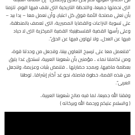
التى نحملها جميعا، واللحظة التاريخية التى نقف فيها اليوم، تلزمنا
بأن نعلى مصلحة الأمة فوق كل اعتبار، وأن نعمل معا – يدا بيد –
على تسوية النزاعات والقضايا المصيرية، التى تعصف بالمنطقة،
وعلى رأسها القضية الفلسطينية؛ القضية المركزية التى لا حياد
فيها عن العدل.. ولا تهاون فيها عن الحق”.
“فلنعمل معا على ترسيخ التعاون بيننا، ولنجعل من وحدتنا قوة،
ومن تكاملنا نماء .. مؤمنين بأن شعوبنا العربية، تستحق غدا يليق
بعظمة ماضيها، وبمجد حضارتها .. فلنمض بثبات وعزيمة، ولنجعل
من هذه القمة، خطوة فاصلة، نحو غد أكثر إشراقا.. لوطننا
العربى”.
وفقنا الله جميعا، لما فيه صالح شعوبنا العربية..
﴿ والسلام عليكم ورحمة الله وبركاته ﴾