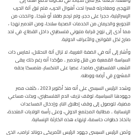
التهجير، ومغادرته قسرا تحت أهوال الحرب، فلم تبق آلة الحرب
الإسرائيلية، حجرا على حجر، ولم ترحم طفلا أو شيخا.. واتخذت من
التجويع والحرمان من الخدمات الصحية سلاحا، ومن التدمير نهجا ،
مما أدى إلى نزوح قرابة مليوني فلسطيني داخل القطاع، في تحد
صارخ لكل القوانين والأعراف الدولية.
وأشار إلى أنه في الضفة الغربية، لا تزال آلة الاحتلال، تمارس ذات
السياسة القمعية من قتل وتدمير .. مؤكدا أنه رغم ذلك يبقى
الشعب الفلسطيني صامدا، عصيا على الانكسار، متمسكا بحقه
المشروع في أرضه ووطنه.
وشدد الرئيس السيسي على أنه منذ أكتوبر 2023 ، كثفت مصر
جهودها السياسية، لوقف نزيف الدم الفلسطيني، وبذلت مساعي
مضنية، للوصول إلى وقف إطلاق النار، وإدخال المساعدات
الإنسانية .. مطالبة المجتمع الدولي، وعلى رأسه الولايات المتحدة،
باتخاذ خطوات حاسمة، لإنهاء هذه الكارثة الإنسانية.
وثمن الرئيس السيسي جهود الرئيس الأمريكي دونالد ترامب، الذي