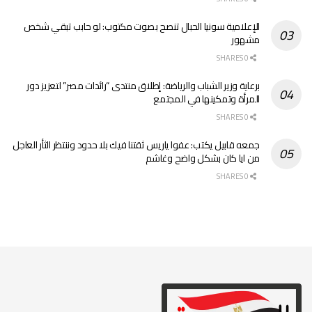
الإعلامية سونيا الحبال تنصح بصوت مكتوب: لو حابب تبقي شخص
مشهور
0 SHARES
برعاية وزير الشباب والرياضة: إطلاق منتدى “رائدات مصر” لتعزيز دور
المرأة وتمكينها في المجتمع
0 SHARES
جمعه قابيل يكتب: عفوا ياريس ثقتنا فيك بلا حدود وننتظر الثأر العاجل
من ايا كان بشكل واضح وغاشم
0 SHARES