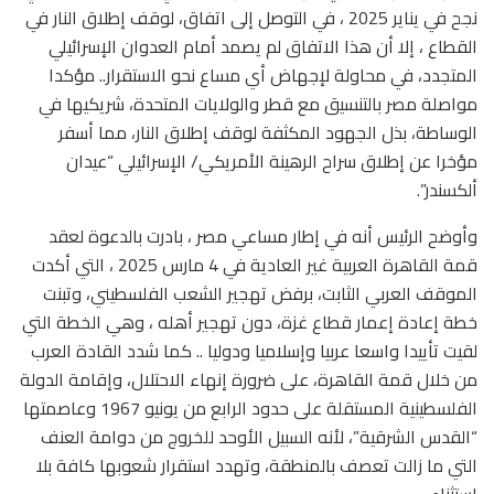
نجح في يناير 2025 ، في التوصل إلى اتفاق، لوقف إطلاق النار في
القطاع ، إلا أن هذا الاتفاق لم يصمد أمام العدوان الإسرائيلي
المتجدد، في محاولة لإجهاض أي مساع نحو الاستقرار.. مؤكدا
مواصلة مصر بالتنسيق مع قطر والولايات المتحدة، شريكيها في
الوساطة، بذل الجهود المكثفة لوقف إطلاق النار، مما أسفر
مؤخرا عن إطلاق سراح الرهينة الأمريكي/ الإسرائيلي “عيدان
ألكسندر”.
وأوضح الرئيس أنه في إطار مساعي مصر ، بادرت بالدعوة لعقد
قمة القاهرة العربية غير العادية في 4 مارس 2025 ، التي أكدت
الموقف العربي الثابت، برفض تهجير الشعب الفلسطيني، وتبنت
خطة إعادة إعمار قطاع غزة، دون تهجير أهله ، وهي الخطة التي
لقيت تأييدا واسعا عربيا وإسلاميا ودوليا .. كما شدد القادة العرب
من خلال قمة القاهرة، على ضرورة إنهاء الاحتلال، وإقامة الدولة
الفلسطينية المستقلة على حدود الرابع من يونيو 1967 وعاصمتها
“القدس الشرقية”، لأنه السبيل الأوحد للخروج من دوامة العنف
التي ما زالت تعصف بالمنطقة، وتهدد استقرار شعوبها كافة بلا
استثناء.