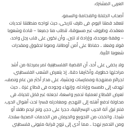
العربى المشترك.
أصحاب الجلالة والفخامة والسمو،
تنعقد قمتنا اليوم، فى ظرف تاريخى، حيث تواجه منطقتنا تحديات
معقدة، وظروف غير مسبوقة، تتطلب منا جميعا – قادة وشعوبا
– وقفة موحدة، وإرادة لا تلين.. وأن نكون على قلب رجل واحد،
قولا وفعلا .. حفاظا على أمن أوطاننا، وصونا لحقوق ومقدرات
شعوبنا الأبية.
ولا يخفى على أحد، أن القضية الفلسطينية تمر بمرحلة من أشد
مراحلها خطورة، وأكثرها دقة.. إذ يتعرض الشعب الفلسطينى،
لجرائم ممنهجة وممارسات وحشية، على مدار أكثر من عام ونصف،
تهدف إلى طمسه وإبادته، وإنهاء وجوده فى قطاع غزة .. حيث
تعرض القطاع لعملية تدمير واسعة، لجعله غير قابل للحياة، فى
محاولة لدفع أهله إلى التهجير، ومغادرته قسرا تحت أهوال الحرب.
فلم تبق آلة الحرب الإسرائيلية، حجرا على حجر، ولم ترحم طفلا أو
شيخا.. واتخذت من التجويع والحرمان من الخدمات الصحية سلاحا،
ومن التدمير نهجا .. مما أدى إلى نزوح قرابة مليونى فلسطينى