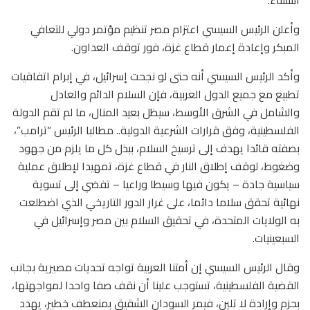
وأعلن الرئيس السيسي اعتزام مصر تنظيم مؤتمر دولي للتعافي
المبكر وإعادة إعمار قطاع غزة، فور توقف العداون.
وأكد الرئيس السيسي أنه حتى لو نجحت إسرائيل، في إبرام اتفاقيات
تطبيع مع جميع الدول العربية، فإن السلام الدائم والعادل
والشامل في الشرق الأوسط، سيظل بعيد المنال، ما لم تقم الدولة
الفلسطينية، وفق قرارات الشرعية الدولية.. مطالبا الرئيس “ترامب”،
بصفته قائدا يهدف إلى ترسيخ السلام، ببذل كل ما يلزم من جهود
وضغوط، لوقف إطلاق النار في قطاع غزة، تمهيدا لإطلاق عملية
سياسية جادة – يكون فيها وسيطا وراعيا – تفضي إلى تسوية
نهائية تحقق سلاما دائما، على غرار الدور التاريخي الذي اضطلعت
به الولايات المتحدة، في تحقيق السلام بين مصر وإسرائيل في
السبعينيات.
وقال الرئيس السيسي إن أمتنا العربية تواجه تحديات مصيرية بجانب
القضية الفلسطينية، تستوجب علينا أن نقف صفا واحدا لمواجهتها،
بحزم وإرادة لا تلين، فيمر السودان الشقيق بمنعطف خطير، يهدد