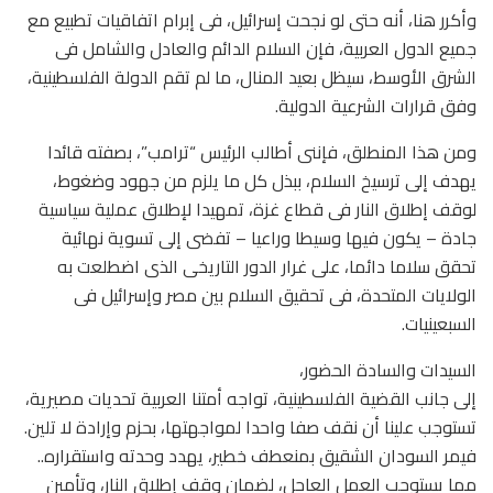
وأكرر هنا، أنه حتى لو نجحت إسرائيل، فى إبرام اتفاقيات تطبيع مع
جميع الدول العربية، فإن السلام الدائم والعادل والشامل فى
الشرق الأوسط، سيظل بعيد المنال، ما لم تقم الدولة الفلسطينية،
وفق قرارات الشرعية الدولية.
ومن هذا المنطلق، فإننى أطالب الرئيس “ترامب”، بصفته قائدا
يهدف إلى ترسيخ السلام، ببذل كل ما يلزم من جهود وضغوط،
لوقف إطلاق النار فى قطاع غزة، تمهيدا لإطلاق عملية سياسية
جادة – يكون فيها وسيطا وراعيا – تفضى إلى تسوية نهائية
تحقق سلاما دائما، على غرار الدور التاريخى الذى اضطلعت به
الولايات المتحدة، فى تحقيق السلام بين مصر وإسرائيل فى
السبعينيات.
السيدات والسادة الحضور،
إلى جانب القضية الفلسطينية، تواجه أمتنا العربية تحديات مصيرية،
تستوجب علينا أن نقف صفا واحدا لمواجهتها، بحزم وإرادة لا تلين.
فيمر السودان الشقيق بمنعطف خطير، يهدد وحدته واستقراره..
مما يستوجب العمل العاجل، لضمان وقف إطلاق النار، وتأمين