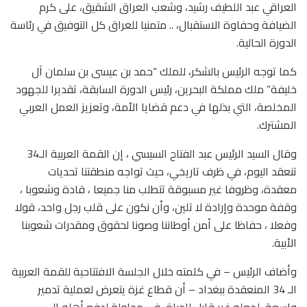
العراقي عبد اللطيف رشيد، وشعب العراق الشقيق، على كرم
الضيافة وحفاوة الاستقبال، .. متمنيا للعراق كل التوفيق في رئاسة
الدورة الحالية.
كما توجه الرئيس بالشكر، للملك “حمد بن عيسى بن سلمان آل
خليفة” ملك مملكة البحرين، رئيس الدورة السابقة، تقديرا للجهود
المخلصة، التي بذلها في دعم قضايا الأمة، وتعزيز العمل العربي
المشترك.
وقال السيد الرئيس عبد الفتاح السيسي ، إن القمة العربية الـ34
تنعقد اليوم، في ظرف تاريخي، حيث تواجه منطقتنا تحديات
معقدة، وظروفا غير مسبوقة تتطلب منا جميعا ، قادة وشعوبا ،
وقفة موحدة وإرادة لا تلين، وأن نكون على قلب رجل واحد، قولا
وفعلا ، حفاظا على أمن أوطاننا وصونا لحقوق ومقدرات شعوبنا
الأبية.
وأضاف الرئيس – في كلمته خلال الجلسة الافتتاحية للقمة العربية
الـ 34 المنعقدة ببغداد – أن قطاع غزة يتعرض لعملية تدمير
واسعة، لجعله غير قابل للحياة، في محاولة لدفع أهله إلى