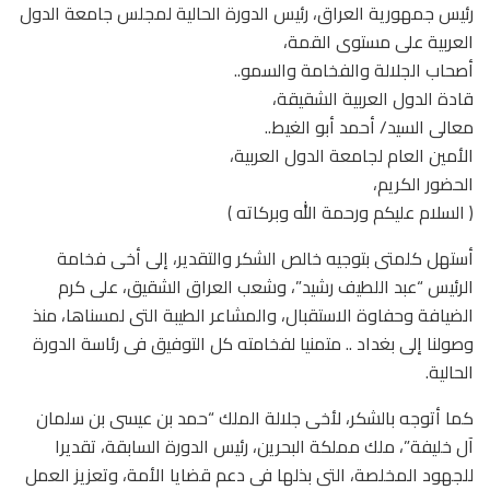
رئيس جمهورية العراق، رئيس الدورة الحالية لمجلس جامعة الدول
العربية على مستوى القمة،
أصحاب الجلالة والفخامة والسمو..
قادة الدول العربية الشقيقة،
معالى السيد/ أحمد أبو الغيط..
الأمين العام لجامعة الدول العربية،
الحضور الكريم،
﴿ السلام عليكم ورحمة الله وبركاته ﴾
أستهل كلمتى بتوجيه خالص الشكر والتقدير، إلى أخى فخامة
الرئيس “عبد اللطيف رشيد”، وشعب العراق الشقيق، على كرم
الضيافة وحفاوة الاستقبال، والمشاعر الطيبة التى لمسناها، منذ
وصولنا إلى بغداد .. متمنيا لفخامته كل التوفيق فى رئاسة الدورة
الحالية.
كما أتوجه بالشكر، لأخى جلالة الملك “حمد بن عيسى بن سلمان
آل خليفة”، ملك مملكة البحرين، رئيس الدورة السابقة، تقديرا
للجهود المخلصة، التى بذلها فى دعم قضايا الأمة، وتعزيز العمل